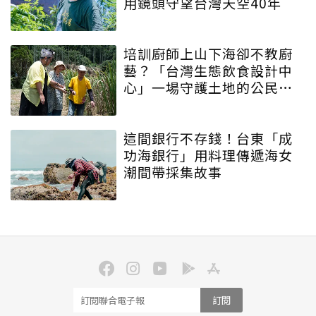
用鏡頭守望台灣天空40年
培訓廚師上山下海卻不教廚
藝？「台灣生態飲食設計中
心」一場守護土地的公民運
動
這間銀行不存錢！台東「成
功海銀行」用料理傳遞海女
潮間帶採集故事
訂閱