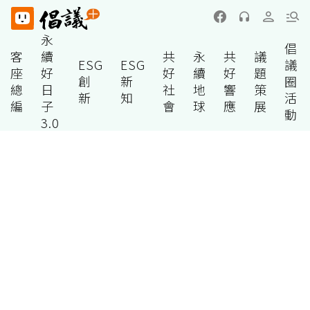
永
倡
客
續
共
永
共
議
ESG
ESG
議
座
好
好
續
好
題
創
新
圈
總
日
社
地
響
策
新
知
活
編
子
會
球
應
展
動
3.0