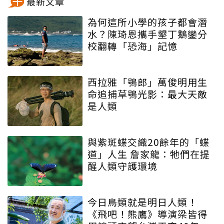
最新文章
為何這所小學的孩子都會潛
水？陳琦恩攜手墾丁鵝鑾分
校翻轉「恐海」記憶
西拉雅「鴞郎」萬俊明用生
命追捕草鴞光影：最大天敵
是人類
與紫斑蝶交織20餘年的「蝶
道」人生 詹家龍：牠們在提
醒人類守護環境
今日鳥類就是明日人類！
《飛吧！熊鷹》導演梁皆得