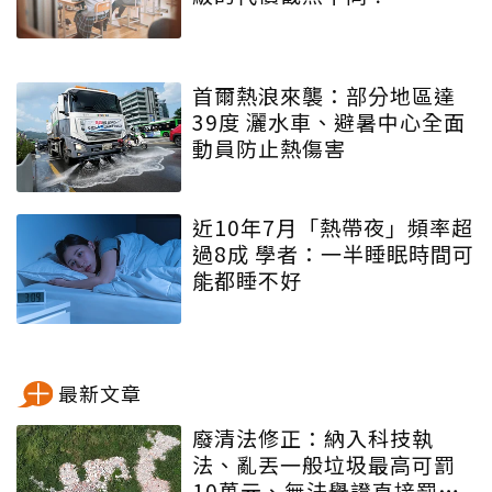
首爾熱浪來襲：部分地區達
39度 灑水車、避暑中心全面
動員防止熱傷害
近10年7月「熱帶夜」頻率超
過8成 學者：一半睡眠時間可
能都睡不好
最新文章
廢清法修正：納入科技執
法、亂丟一般垃圾最高可罰
10萬元、無法舉證直接罰車