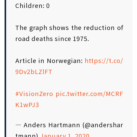
Children: 0
The graph shows the reduction of
road deaths since 1975.
Article in Norwegian:
https://t.co/
9Dv2bLZlFT
#VisionZero
pic.twitter.com/MCRF
K1wPJ3
— Anders Hartmann (@andershar
tmann)
January 1, 2020