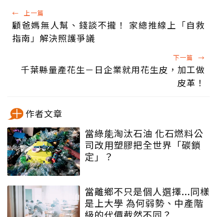
←
上一篇
顧爸媽無人幫、錢談不攏！ 家總推線上「自救
指南」解決照護爭議
下一篇
→
千葉縣量產花生－日企業就用花生皮，加工做
皮革！
作者文章
當綠能淘汰石油 化石燃料公
司改用塑膠把全世界「碳鎖
定」？
當離鄉不只是個人選擇...同樣
是上大學 為何弱勢、中產階
級的代價截然不同？