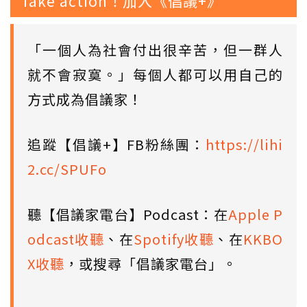
Take action！加入《倡議+》
「一個人為社會付出很辛苦，但一群人
就不會寂寞。」每個人都可以用自己的
方式成為倡議家！
追蹤【倡議+】FB粉絲團：
https://lihi
2.cc/SPUFo
聽【倡議家電台】Podcast：在
Apple P
odcast收聽
、在
Spotify收聽
、在
KKBO
X收聽
，或搜尋「倡議家電台」。