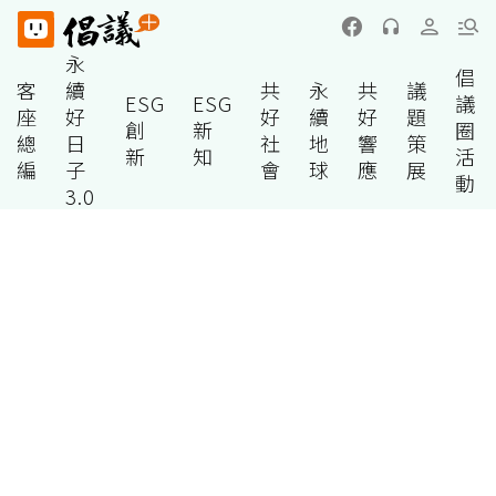
永
倡
客
續
共
永
共
議
ESG
ESG
議
座
好
好
續
好
題
創
新
圈
總
日
社
地
響
策
新
知
活
編
子
會
球
應
展
動
3.0