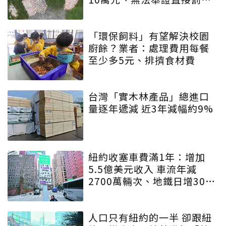
主
「環保飼料」有望解決校園
廚餘？業者：處理費用每餐
至少多5元、排擠食材費
台灣「實木林產品」總進口
量逐年遞減 近3年減幅約9%
紐約收塞車費滿1年：增加
5.5億美元收入 車流年減
2700萬輛次、地鐵日增30萬
人
人口只有紐約的一半 卻跟紐