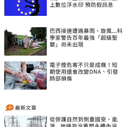
上數位浮水印 預防假訊息
巴西接連遭遇暴雨、旋風...科
學家警告百年最強「超級聖
嬰」尚未出現
電子煙危害不只是成癮！短
期使用還會改變DNA、引發
肺部損傷
最新文章
從保護自然到側重國安、能
源...地緣政治重塑永續內涵