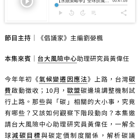
節目主持
｜《倡議家》主編劉嫈楓
本集來賓
｜
台大風險中心
助理研究員黃偉任
今年年初《
氣候變遷因應法
》上路，台灣
碳
費
啟動徵收；10月，
歐盟
碳邊境調整機制試
行上路。那些與「碳」相關的大小事，究竟
有哪些？又該如何觀察下階段動向？本集邀
請台大風險中心助理研究員黃偉任，一解全
球
減碳目標
與碳定價制度關係，解析碳議