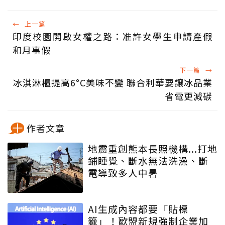
←
上一篇
印度校園開啟女權之路：准許女學生申請產假
和月事假
下一篇
→
冰淇淋櫃提高6°C美味不變 聯合利華要讓冰品業
省電更減碳
作者文章
地震重創熊本長照機構...打地
鋪睡覺、斷水無法洗澡、斷
電導致多人中暑
AI生成內容都要「貼標
籤」！歐盟新規強制企業加