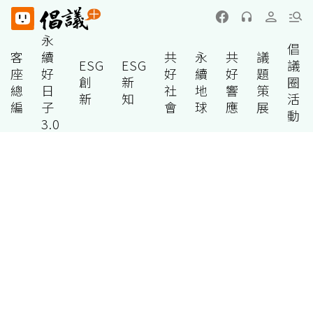
永
倡
客
續
共
永
共
議
ESG
ESG
議
座
好
好
續
好
題
創
新
圈
總
日
社
地
響
策
新
知
活
編
子
會
球
應
展
動
3.0