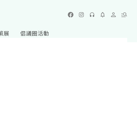
策展
倡議圈活動