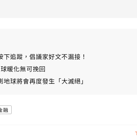
ews 按下追蹤，倡議家好文不漏接！
：全球暖化無可挽回
測地球將會再度發生「大滅絕」
金融