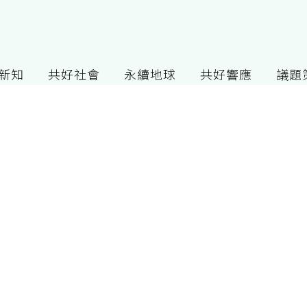
G新知
共好社會
永續地球
共好響應
議題