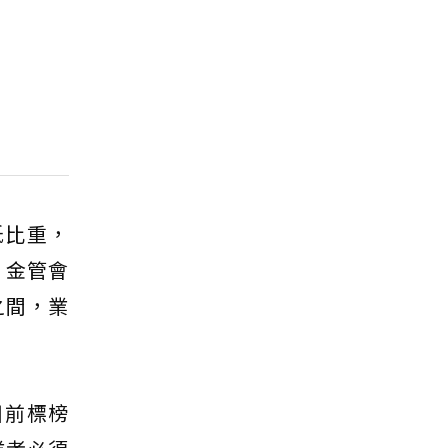
低比重，
，金管會
之間，業
目前標榜