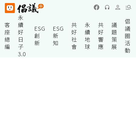
永
倡
客
續
共
永
共
議
ESG
ESG
議
座
好
好
續
好
題
創
新
圈
總
日
社
地
響
策
新
知
活
編
子
會
球
應
展
動
3.0