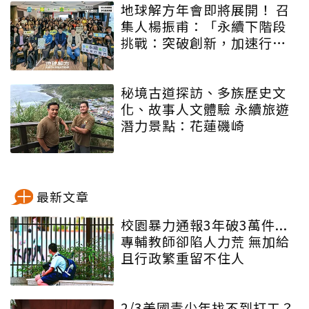
地球解方年會即將展開！ 召
集人楊振甫：「永續下階段
挑戰：突破創新，加速行
動」
秘境古道探訪、多族歷史文
化、故事人文體驗 永續旅遊
潛力景點：花蓮磯崎
最新文章
校園暴力通報3年破3萬件...
專輔教師卻陷人力荒 無加給
且行政繁重留不住人
2/3美國青少年找不到打工？