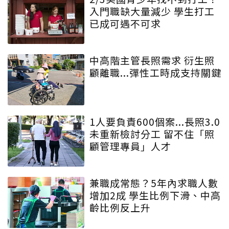
入門職缺大量減少 學生打工
已成可遇不可求
中高階主管長照需求 衍生照
顧離職...彈性工時成支持關鍵
1人要負責600個案...長照3.0
未重新檢討分工 留不住「照
顧管理專員」人才
兼職成常態？5年內求職人數
增加2成 學生比例下滑、中高
齡比例反上升