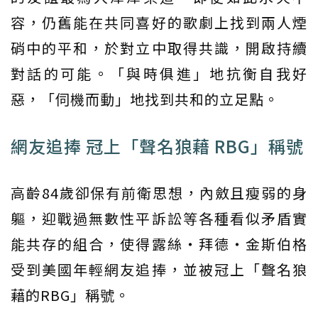
容，仍舊能在共同喜好的歌劇上找到兩人煙
硝中的平和，於對立中取得共識，開啟持續
對話的可能。「與時俱進」地抗衡自我好
惡，「伺機而動」地找到共和的立足點。
網友追捧 冠上「聲名狼藉 RBG」稱號
高齡84歲卻保有前衛思想，內斂且瘦弱的身
軀，迎戰過無數性平訴訟等各種看似矛盾實
能共存的組合，使得露絲・拜德・金斯伯格
受到美國年輕網友追捧，並被冠上「聲名狼
藉的RBG」稱號。