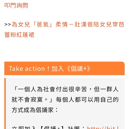
叩門詢問
>>
為女兒「爸氣」柔情－壯漢爸陪女兒穿芭
蕾粉紅蓬裙
Take action！加入《倡議+》
「一個人為社會付出很辛苦，但一群人
就不會寂寞。」每個人都可以用自己的
方式成為倡議家：
立即加入【倡議+】社團：
http://bit.l