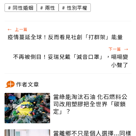
同性婚姻
兩性
性別平權
←
上一篇
疫情蔓延全球！反而看見社創「打群架」能量
下一篇
→
不再被側目！妥瑞兒戴「減音口罩」，嗝嗝變
小聲了
作者文章
當綠能淘汰石油 化石燃料公
司改用塑膠把全世界「碳鎖
定」？
當離鄉不只是個人選擇...同樣