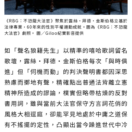
《RBG：不恐龍大法官》聚焦於露絲・拜德・金斯伯格立基於
法律專業，60年來的性別平權運動成就。圖為《RBG：不恐龍
大法官》劇照。 圖／Giloo紀實影音提供
如「聲名狼籍先生」以精準的嘻哈歌詞留名
歌壇，露絲・拜德・金斯伯格每次「與時俱
進」但「伺機而動」的判決聲明書都因深思
熟慮而擲地有聲，精確點出普通法背離立憲
精神所造成的謬論，樸實但略帶枯燥的反對
書用詞，雖與當前大法官保守方言詞花俏的
風格大相逕庭，卻能罕見地處於中庸之道保
有不搖擺的定性，凸顯出當今躁進世代中冷