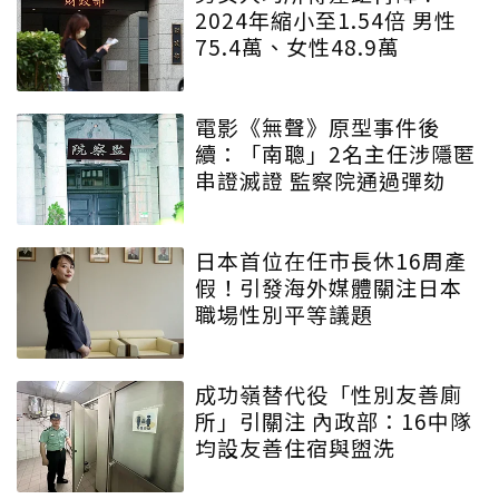
2024年縮小至1.54倍 男性
75.4萬、女性48.9萬
電影《無聲》原型事件後
續：「南聰」2名主任涉隱匿
串證滅證 監察院通過彈劾
日本首位在任市長休16周產
假！引發海外媒體關注日本
職場性別平等議題
成功嶺替代役「性別友善廁
所」引關注 內政部：16中隊
均設友善住宿與盥洗