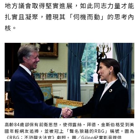
地方議會取得堅實進展，如此同志力量才能
扎實且凝聚，體現其「伺機而動」的思考內
核。
高齡84歲卻保有前衛思想，使得露絲・拜德・金斯伯格受到美
國年輕網友追捧，並被冠上「聲名狼藉的RBG」稱號。圖為
《RBG：不恐龍大法官》劇照。 圖／Giloo紀實影音提供