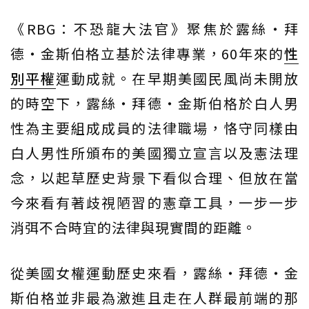
《RBG：不恐龍大法官》聚焦於露絲・拜
德・金斯伯格立基於法律專業，60年來的
性
別平權
運動成就。在早期美國民風尚未開放
的時空下，露絲・拜德・金斯伯格於白人男
性為主要組成成員的法律職場，恪守同樣由
白人男性所頒布的美國獨立宣言以及憲法理
念，以起草歷史背景下看似合理、但放在當
今來看有著歧視陋習的憲章工具，一步一步
消弭不合時宜的法律與現實間的距離。
從美國女權運動歷史來看，露絲・拜德・金
斯伯格並非最為激進且走在人群最前端的那