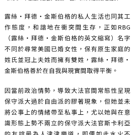
露絲・拜德・金斯伯格的私人生活也同其工
作態度，和諧地在衝突間生存，正如RBG
（露絲・拜德・金斯伯格的英文縮寫）名字
不同於尋常美國已婚女性，保有原生家庭的
姓氏並冠上夫姓而擁有雙姓，露絲・拜德・
金斯伯格善於在自我與現實間取得平衡。
因當前政治情勢，導致大法官間常態性呈現
保守派大過於自由派的膠著現象，但她並未
將公事上的情緒帶至私事上，尤以她與在意
識形態上勢不兩立的保守派大法官斯卡利亞
的友誼最為人津津樂道，即便如此水火不