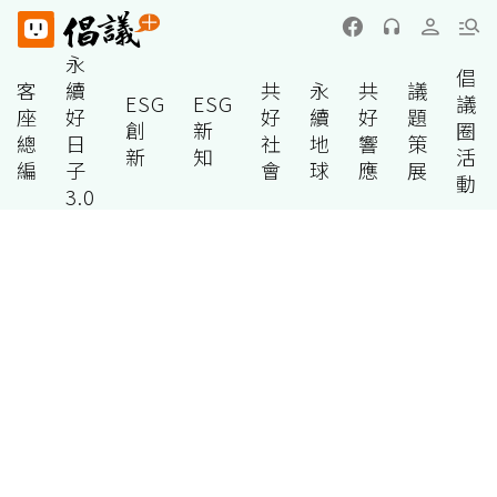
永
倡
客
續
共
永
共
議
ESG
ESG
議
座
好
好
續
好
題
創
新
圈
總
日
社
地
響
策
新
知
活
編
子
會
球
應
展
動
3.0