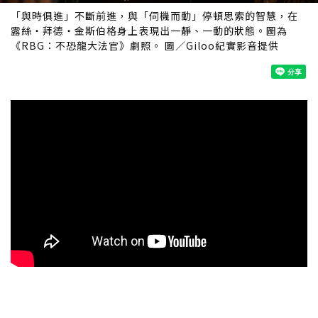
「與時俱進」不斷前進，與「伺機而動」停頓思索的智慧，在
露絲・拜德・金斯伯格身上表現出一靜、一動的狀態。圖為
《RBG：不恐龍大法官》劇照。 圖／Giloo紀實影音提供