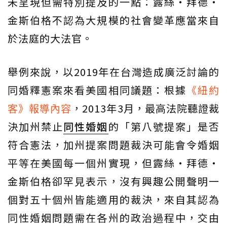
未呈現但需特別提及的一點：露絲・拜德・
金斯伯格不認為大規模的社會變革應當來自
於法庭的大法官。
舉例來說，以2019年在台灣造成廣泛討論的
同婚釋憲案來看美國相同議題：根據
《紐約
客》報導內容
，2013年3月，最高法院聽證裁
決加州禁止
同性婚姻
的「第八號提案」是否
符合憲法，加州提案問題裁決可能會令婚姻
平等在美國每一個州實現，但露絲・拜德・
金斯伯格卻罕見表示，沒有興趣公開聲明一
個對五十個州皆能適用的裁決，來自其認為
同性婚姻問題需在各州的政治過程中，交由