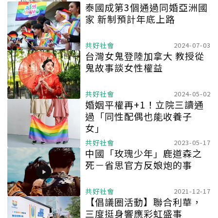
泰國成第3個通過同婚亞洲國
家 新制預計年底上路
共好社會
2024-07-03
台灣女鬼登陸加拿大 教授從
鬼故事談女性權益
共好社會
2024-05-02
婚姻平權再+1！立院三讀通
過「同性配偶也能收養子
女」
共好社會
2023-05-17
中國「玫瑰少年」鹿道森之
死－省思官方反娘炮的事
共好社會
2021-12-17
【倡議圈活動】聯合利華，
三度挺身響應彩虹盛事