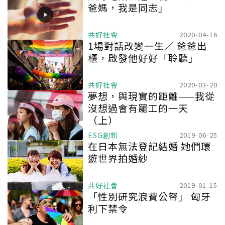
爸媽，我是同志」
共好社會
2020-04-16
1場對話改變一生／ 爸爸出
櫃，啟發他好好「聆聽」
共好社會
2020-03-20
夢想，與現實的距離——我從
沒想過會有罷工的一天
（上）
ESG創新
2019-06-25
在日本無法登記結婚 她們環
遊世界拍婚紗
共好社會
2019-01-15
「性別研究浪費公帑」 匈牙
利下禁令