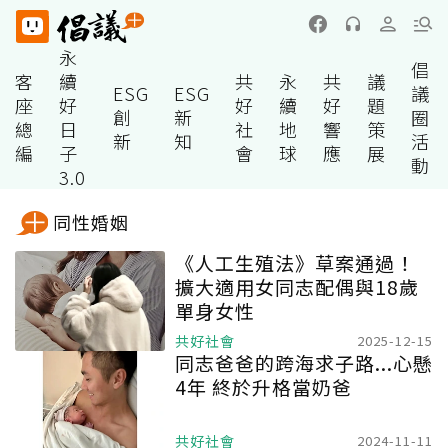
永
倡
客
續
共
永
共
議
ESG
ESG
議
座
好
好
續
好
題
創
新
圈
總
日
社
地
響
策
新
知
活
編
子
會
球
應
展
動
3.0
同性婚姻
《人工生殖法》草案通過！
擴大適用女同志配偶與18歲
單身女性
共好社會
2025-12-15
同志爸爸的跨海求子路...心懸
4年 終於升格當奶爸
共好社會
2024-11-11