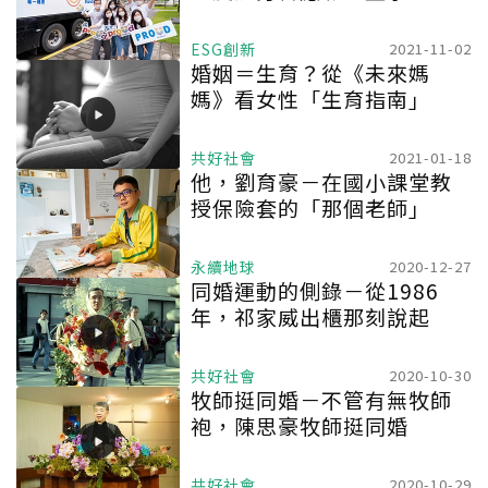
ESG創新
2021-11-02
婚姻＝生育？從《未來媽
媽》看女性「生育指南」
共好社會
2021-01-18
他，劉育豪－在國小課堂教
授保險套的「那個老師」
永續地球
2020-12-27
同婚運動的側錄－從1986
年，祁家威出櫃那刻說起
共好社會
2020-10-30
牧師挺同婚－不管有無牧師
袍，陳思豪牧師挺同婚
共好社會
2020-10-29