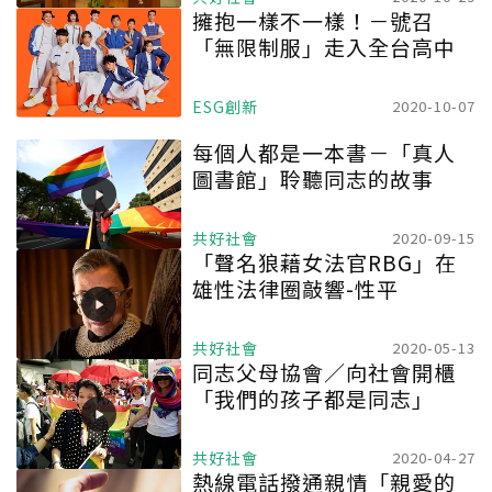
擁抱一樣不一樣！－號召
「無限制服」走入全台高中
ESG創新
2020-10-07
每個人都是一本書－「真人
圖書館」聆聽同志的故事
共好社會
2020-09-15
「聲名狼藉女法官RBG」在
雄性法律圈敲響-性平
共好社會
2020-05-13
同志父母協會／向社會開櫃
「我們的孩子都是同志」
共好社會
2020-04-27
熱線電話撥通親情「親愛的