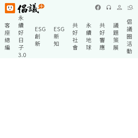
永
倡
客
續
共
永
共
議
ESG
ESG
議
座
好
好
續
好
題
創
新
圈
總
日
社
地
響
策
新
知
活
編
子
會
球
應
展
動
3.0