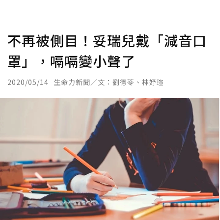
不再被側目！妥瑞兒戴「減音口
罩」，嗝嗝變小聲了
2020/05/14
生命力新聞／文：劉德苓、林妤瑄