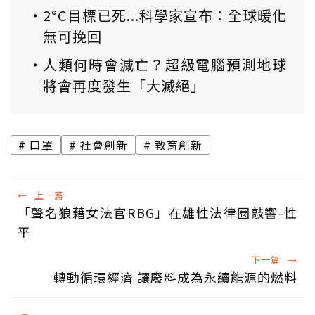
2°C目標已死...科學家宣布：全球暖化
無可挽回
人類何時會滅亡？超級電腦預測地球
將會再度發生「大滅絕」
口罩
社會創新
教育創新
←
上一篇
「聲名狼藉女法官RBG」在雄性法律圈敲響-性
平
下一篇
→
轉動循環經濟 讓廢料成為永續能源的燃料