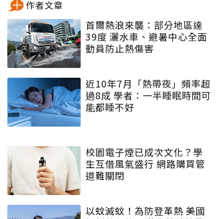
作者文章
首爾熱浪來襲：部分地區達
39度 灑水車、避暑中心全面
動員防止熱傷害
近10年7月「熱帶夜」頻率超
過8成 學者：一半睡眠時間可
能都睡不好
校園電子煙已成次文化？學
生互借風氣盛行 網路購買管
道難關閉
以蚊滅蚊！為防登革熱 美國