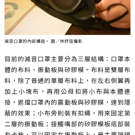
減音口罩的內部構造。 圖／林妤瑄攝影
目前的減音口罩主要分為三層結構：口罩本
體的布料、振動板與矽膠模。布料是雙層布
料，除了普通的單層布料上，在左右側翼再
加上小塊布，再用公母扣將小布與本體連
接，遮擋口罩內的震動板與矽膠膜，達到隱
蔽的效果；小布旁則裝有扣繩，用來固定第
二層的振動板；接觸嘴部的矽膠模板底部裝
有卡栓，可以固定在振動板上，是主要隔絕