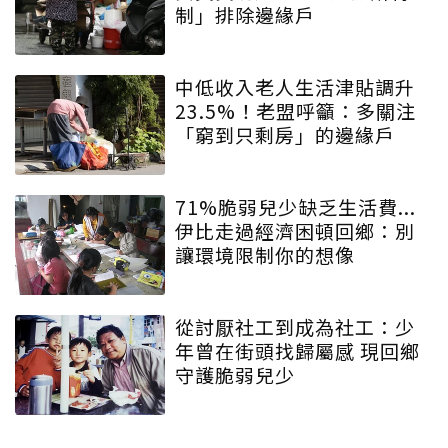
制」排除邊緣戶
中低收入老人生活津貼調升
23.5%！老盟呼籲：多關注
「窮到只剩房」的邊緣戶
71%脆弱兒少缺乏生活費...
伊比走過經濟困頓回鄉：別
讓環境限制你的想像
從討厭社工到成為社工：少
年曾在街頭找歸屬感 現回鄉
守護脆弱兒少