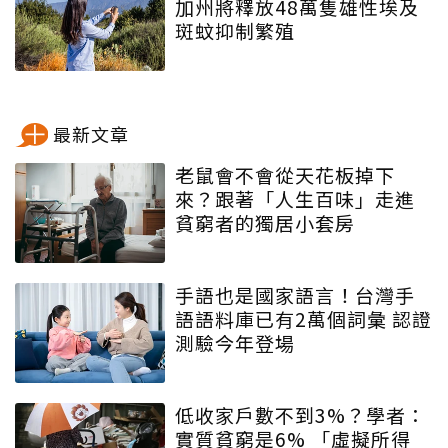
加州將釋放48萬隻雄性埃及
斑蚊抑制繁殖
最新文章
老鼠會不會從天花板掉下
來？跟著「人生百味」走進
貧窮者的獨居小套房
手語也是國家語言！台灣手
語語料庫已有2萬個詞彙 認證
測驗今年登場
低收家戶數不到3%？學者：
實質貧窮是6% 「虛擬所得