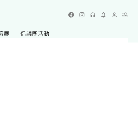
策展
倡議圈活動