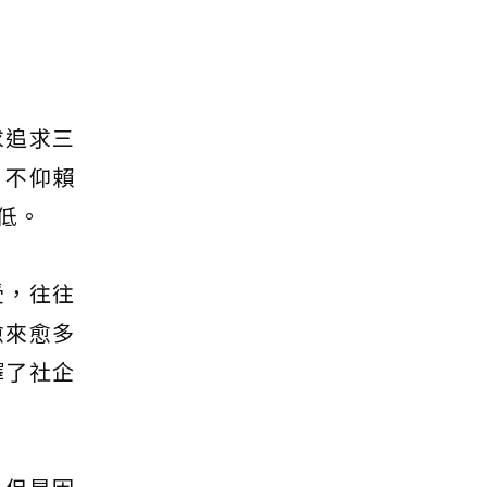
求追求三
，不仰賴
低。
受，往往
愈來愈多
擇了社企