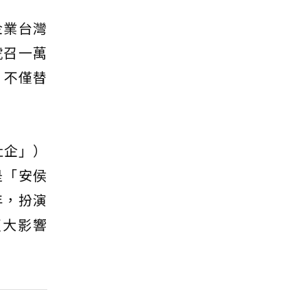
企業台灣
號召一萬
，不僅替
「社企」）
是「安侯
年，扮演
更大影響