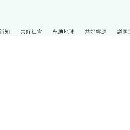
G新知
共好社會
永續地球
共好響應
議題