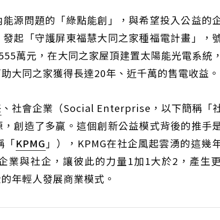
內能源問題的「綠點能創」，與希望投入公益的
，發起「守護屏東福慧大同之家種福電計畫」，
款555萬元，在大同之家屋頂建置太陽能光電系統
助大同之家獲得長達20年、近千萬的售電收益。
任
、社會企業（Social Enterprise，以下簡稱
源，創造了多贏。這個創新公益模式背後的推手
稱「
KPMG
」），KPMG在社企風起雲湧的這幾
企業與社企，讓彼此的力量1加1大於2，產生
企的年輕人發展商業模式。