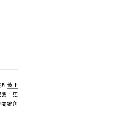
經理
黃正
經營
，更
的關鍵角