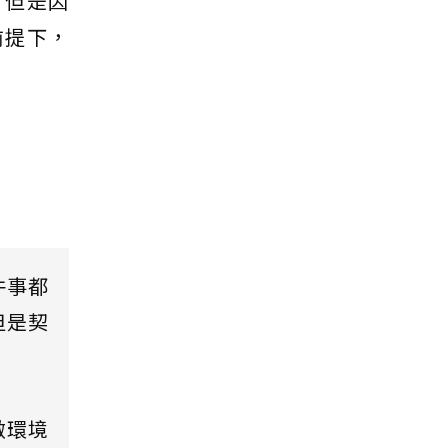
，但是因
前提下，
件事都
但是契
做環境