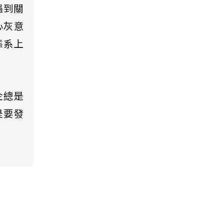
遇到關
心灰意
態系上
企總是
是要發