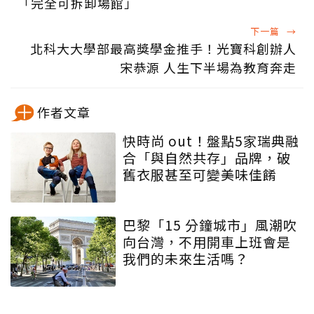
「完全可拆卸場館」
下一篇
→
北科大大學部最高獎學金推手！光寶科創辦人
宋恭源 人生下半場為教育奔走
作者文章
快時尚 out！盤點5家瑞典融
合「與自然共存」品牌，破
舊衣服甚至可變美味佳餚
巴黎「15 分鐘城市」風潮吹
向台灣，不用開車上班會是
我們的未來生活嗎？