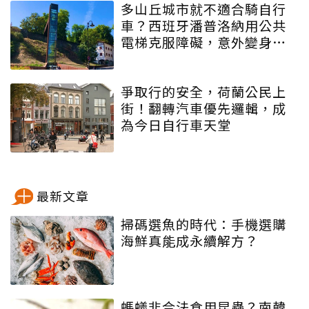
多山丘城市就不適合騎自行
車？西班牙潘普洛納用公共
電梯克服障礙，意外變身自
行車之都
爭取行的安全，荷蘭公民上
街！翻轉汽車優先邏輯，成
為今日自行車天堂
最新文章
掃碼選魚的時代：手機選購
海鮮真能成永續解方？
螞蟻非合法食用昆蟲？南韓