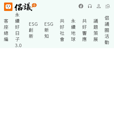
永
倡
客
續
共
永
共
議
ESG
ESG
議
座
好
好
續
好
題
創
新
圈
總
日
社
地
響
策
新
知
活
編
子
會
球
應
展
動
3.0