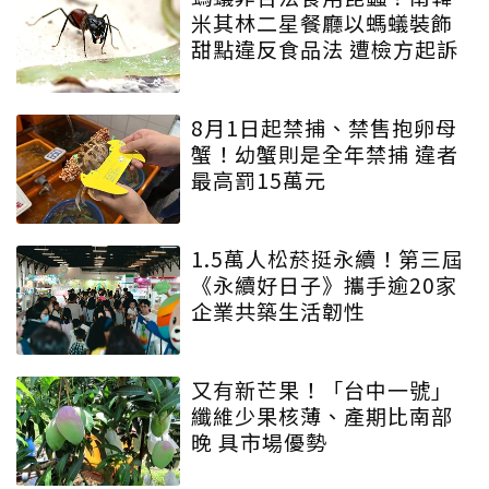
米其林二星餐廳以螞蟻裝飾
甜點違反食品法 遭檢方起訴
8月1日起禁捕、禁售抱卵母
蟹！幼蟹則是全年禁捕 違者
最高罰15萬元
1.5萬人松菸挺永續！第三屆
《永續好日子》攜手逾20家
企業共築生活韌性
又有新芒果！「台中一號」
纖維少果核薄、產期比南部
晚 具市場優勢