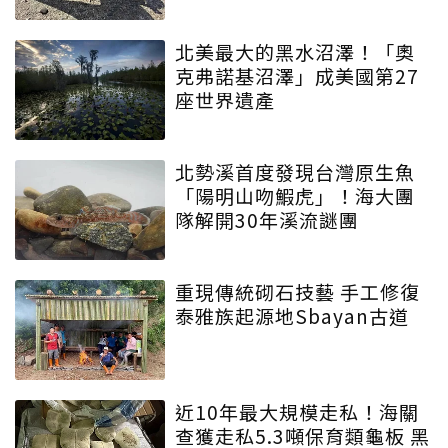
北美最大的黑水沼澤！「奧
克弗諾基沼澤」成美國第27
座世界遺產
北勢溪首度發現台灣原生魚
「陽明山吻鰕虎」！海大團
隊解開30年溪流謎團
重現傳統砌石技藝 手工修復
泰雅族起源地Sbayan古道
近10年最大規模走私！海關
查獲走私5.3噸保育類龜板 黑