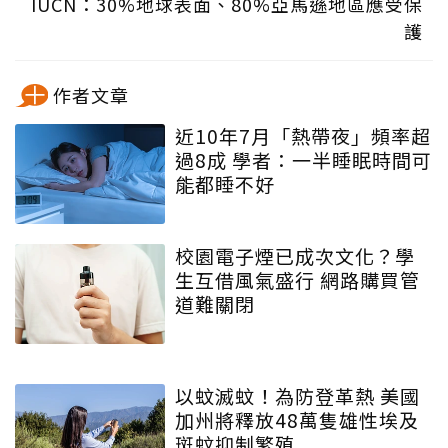
IUCN：30%地球表面、80%亞馬遜地區應受保
護
作者文章
近10年7月「熱帶夜」頻率超
過8成 學者：一半睡眠時間可
能都睡不好
校園電子煙已成次文化？學
生互借風氣盛行 網路購買管
道難關閉
以蚊滅蚊！為防登革熱 美國
加州將釋放48萬隻雄性埃及
斑蚊抑制繁殖