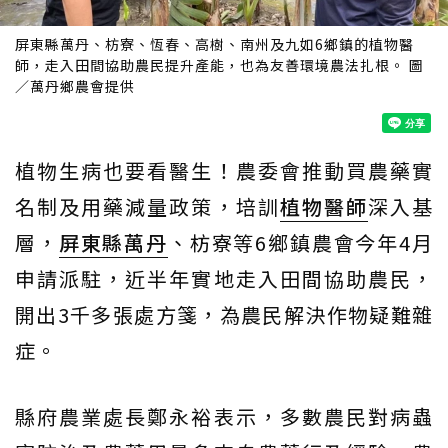
屏東縣萬丹、枋寮、恆春、高樹、南州及九如6鄉鎮的植物醫
師，走入田間協助農民提升產能，也為友善環境農法扎根。 圖
／萬丹鄉農會提供
植物生病也要看醫生！農委會推動買農藥實
名制及用藥減量政策，培訓
植物醫師
深入基
層，
屏東縣萬丹
、枋寮等6鄉鎮農會今年4月
申請派駐，近半年實地走入田間協助農民，
開出3千多張處方箋，為農民解決作物疑難雜
症。
縣府農業處長鄭永裕表示，多數農民對病蟲