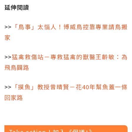
延伸閱讀
>>
「鳥事」太惱人！博威鳥控靠專業請鳥搬
家
>>
猛禽救傷站－專救猛禽的獸醫王齡敏：為
飛鳥闢路
>>
「摸魚」教授曾晴賢－花40年幫魚蓋一條
回家路
Take action！加入《倡議+》