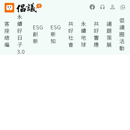
永
倡
客
續
共
永
共
議
ESG
ESG
議
座
好
好
續
好
題
創
新
圈
總
日
社
地
響
策
新
知
活
編
子
會
球
應
展
動
3.0