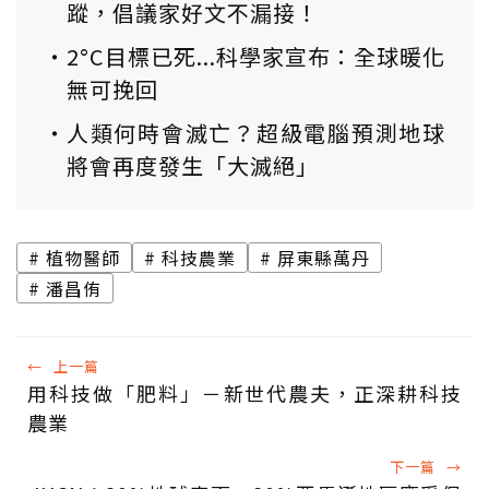
蹤，倡議家好文不漏接！
2°C目標已死...科學家宣布：全球暖化
無可挽回
人類何時會滅亡？超級電腦預測地球
將會再度發生「大滅絕」
植物醫師
科技農業
屏東縣萬丹
潘昌侑
←
上一篇
用科技做「肥料」－新世代農夫，正深耕科技
農業
下一篇
→