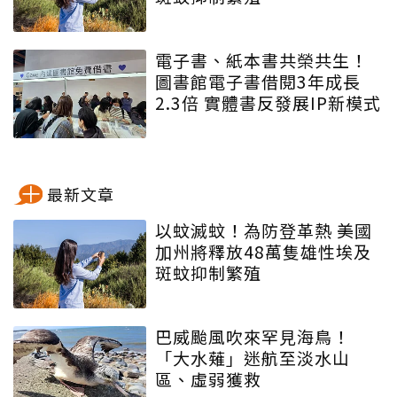
電子書、紙本書共榮共生！
圖書館電子書借閱3年成長
2.3倍 實體書反發展IP新模式
最新文章
以蚊滅蚊！為防登革熱 美國
加州將釋放48萬隻雄性埃及
斑蚊抑制繁殖
巴威颱風吹來罕見海鳥！
「大水薙」迷航至淡水山
區、虛弱獲救