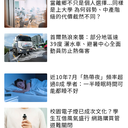
當離鄉不只是個人選擇...同樣
是上大學 為何弱勢、中產階
級的代價截然不同？
首爾熱浪來襲：部分地區達
39度 灑水車、避暑中心全面
動員防止熱傷害
近10年7月「熱帶夜」頻率超
過8成 學者：一半睡眠時間可
能都睡不好
校園電子煙已成次文化？學
生互借風氣盛行 網路購買管
道難關閉