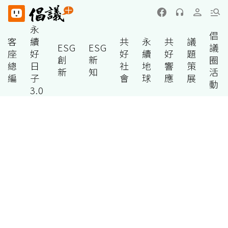
永
倡
客
續
共
永
共
議
ESG
ESG
議
座
好
好
續
好
題
創
新
圈
總
日
社
地
響
策
新
知
活
編
子
會
球
應
展
動
3.0