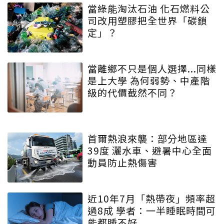
當綠能淘汰石油 化石燃料公
司改用塑膠把全世界「碳鎖
定」？
當離鄉不只是個人選擇...同樣
是上大學 為何弱勢、中產階
級的代價截然不同？
首爾熱浪來襲：部分地區達
39度 灑水車、避暑中心全面
動員防止熱傷害
近10年7月「熱帶夜」頻率超
過8成 學者：一半睡眠時間可
能都睡不好