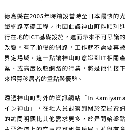
德島縣在2005年時鋪設當時全日本最快的光
纖網路基礎工程，也因此讓神山町能順利進
行在地的ICT基礎設施，進而帶來不可思議的
改變。有了順暢的網路，工作就不需要再被
界定場域，這一點讓神山町意識到IT相關產
業、或高度依賴網路的行業，將是他們接下
來招募移居者的重點與優勢。
透過神山町對外的資訊網站「In Kamiyama
イン神山」，在地人員觀察到關於空屋資訊
的詢問明顯比其他需求更多，於是開始盤點
主要街道上的空屋或可租售房屋，並與有意