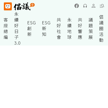
永
倡
客
續
共
永
共
議
ESG
ESG
議
座
好
好
續
好
題
創
新
圈
總
日
社
地
響
策
新
知
活
編
子
會
球
應
展
動
3.0