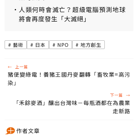
人類何時會滅亡？超級電腦預測地球
將會再度發生「大滅絕」
藝術
日本
NPO
地方創生
←
上一篇
豬便變綠電！養豬王國丹麥翻轉「畜牧業=高污
染」
下一篇
→
「禾餘麥酒」釀出台灣味－每瓶酒都在為農業
走新路
作者文章