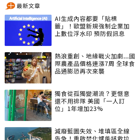
最新文章
AI生成內容都要「貼標
籤」！歐盟新規強制企業加
上數位浮水印 預防假訊息
熱浪重創、地緣戰火加劇...國
際農產品價格連漲7周 全球食
品通膨恐再次來襲
獨食從孤獨變潮流？更愜意
還不用排隊 美國「一人訂
位」1年增加23%
減廢藍圖失效、堆填區全線
告急！重啟焚化爐能拯救垃