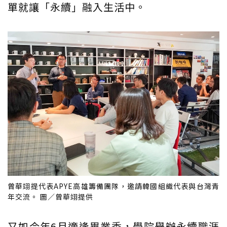
單就讓「永續」融入生活中。
曾華翊提代表APYE高雄籌備團隊，邀請韓國組織代表與台灣青
年交流。 圖／曾華翊提供
又如今年6月適逢畢業季，學院舉辦永續職涯