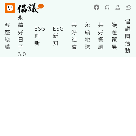
永
倡
客
續
共
永
共
議
ESG
ESG
議
座
好
好
續
好
題
創
新
圈
總
日
社
地
響
策
新
知
活
編
子
會
球
應
展
動
3.0