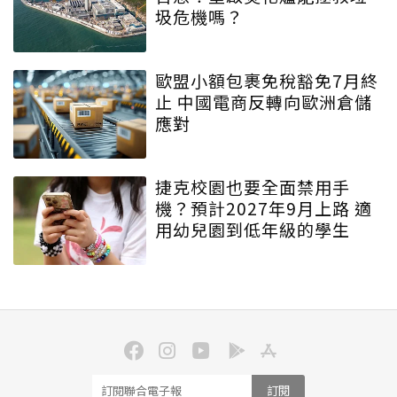
圾危機嗎？
歐盟小額包裹免稅豁免7月終
止 中國電商反轉向歐洲倉儲
應對
捷克校園也要全面禁用手
機？預計2027年9月上路 適
用幼兒園到低年級的學生
訂閱