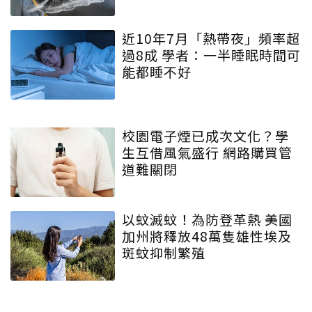
近10年7月「熱帶夜」頻率超
過8成 學者：一半睡眠時間可
能都睡不好
校園電子煙已成次文化？學
生互借風氣盛行 網路購買管
道難關閉
以蚊滅蚊！為防登革熱 美國
加州將釋放48萬隻雄性埃及
斑蚊抑制繁殖