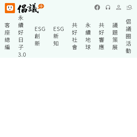
永
倡
客
續
共
永
共
議
ESG
ESG
議
座
好
好
續
好
題
創
新
圈
總
日
社
地
響
策
新
知
活
編
子
會
球
應
展
動
3.0