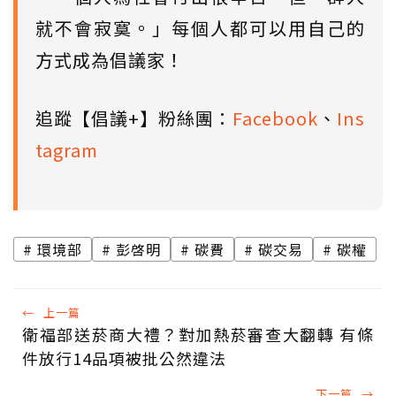
就不會寂寞。」每個人都可以用自己的
方式成為倡議家！
追蹤【倡議+】粉絲團：
Facebook
、
Ins
tagram
環境部
彭啓明
碳費
碳交易
碳權
←
上一篇
衛福部送菸商大禮？對加熱菸審查大翻轉 有條
件放行14品項被批公然違法
下一篇
→