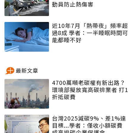
動員防止熱傷害
近10年7月「熱帶夜」頻率超
過8成 學者：一半睡眠時間可
能都睡不好
最新文章
4700萬噸老碳權有新出路？
環境部擬放寬高碳排業者 打1
折抵碳費
台灣2025減碳9%、差1%達
目標...學者：僅收小額碳費
成高排碳企業保護傘