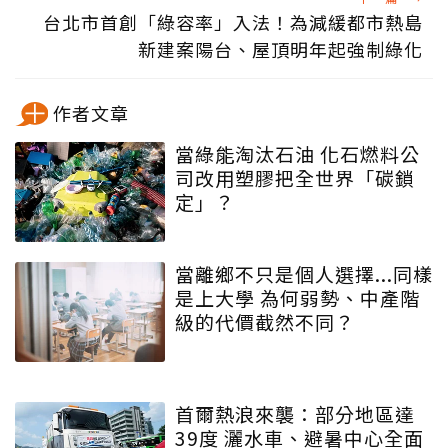
台北市首創「綠容率」入法！為減緩都市熱島
新建案陽台、屋頂明年起強制綠化
作者文章
當綠能淘汰石油 化石燃料公
司改用塑膠把全世界「碳鎖
定」？
當離鄉不只是個人選擇...同樣
是上大學 為何弱勢、中產階
級的代價截然不同？
首爾熱浪來襲：部分地區達
39度 灑水車、避暑中心全面