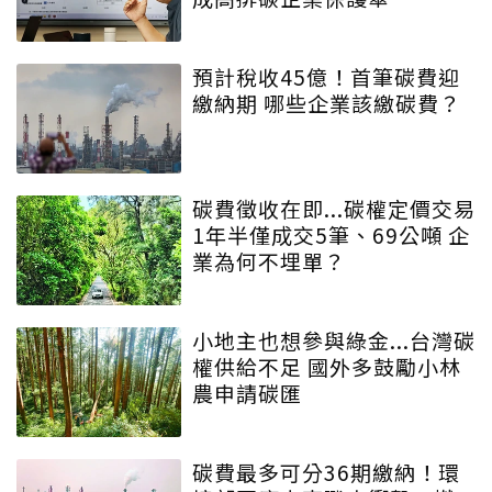
預計稅收45億！首筆碳費迎
繳納期 哪些企業該繳碳費？
碳費徵收在即...碳權定價交易
1年半僅成交5筆、69公噸 企
業為何不埋單？
小地主也想參與綠金...台灣碳
權供給不足 國外多鼓勵小林
農申請碳匯
碳費最多可分36期繳納！環