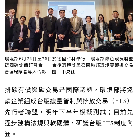
環境部6月24日至26日於德國柏林舉行「環境部綠色成長聯盟
德國碳定價研習會」，會後環境部與德國聯邦環境署碳排交易
管理局講者等人合影。 圖／中央社
排碳有價與
碳交易
是國際趨勢，
環境部
將邀
請企業組成台版總量管制與排放交易（ETS）
先行者聯盟，明年下半年模擬測試；目前先
逐步建構法規與軟硬體，研議台版ETS制度內
涵。