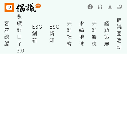
永
倡
客
續
共
永
共
議
ESG
ESG
議
座
好
好
續
好
題
創
新
圈
總
日
社
地
響
策
新
知
活
編
子
會
球
應
展
動
3.0