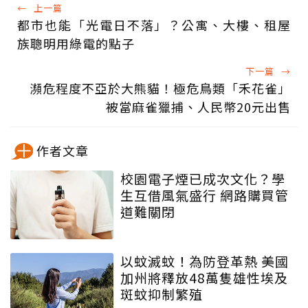
←
上一篇
都市也能「光電日不落」？公寓、大樓、租屋
族聰明用綠電的點子
下一篇
→
瀕危程度不亞於大熊貓！極危鳥類「禾花雀」
被當麻雀獵捕、人民幣20元出售
作者文章
校園電子煙已成次文化？學
生互借風氣盛行 網路購買管
道難關閉
以蚊滅蚊！為防登革熱 美國
加州將釋放48萬隻雄性埃及
斑蚊抑制繁殖