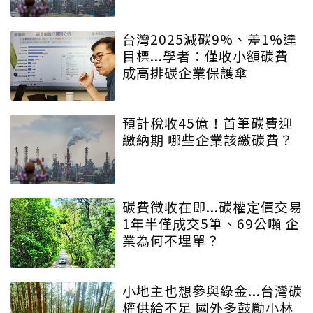
台灣2025減碳9%、差1%達
目標...學者：僅收小額碳費
成高排碳企業保護傘
預計稅收45億！首筆碳費迎
繳納期 哪些企業該繳碳費？
碳費徵收在即...碳權定價交易
1年半僅成交5筆、69公噸 企
業為何不埋單？
小地主也想參與綠金...台灣碳
權供給不足 國外多鼓勵小林