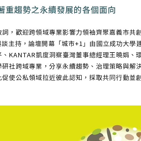
著重趨勢之永續發展的各個面向
致詞，歡迎跨領域專業影響力領袖齊聚嘉義市共
談主持，論壇開幕「城市+1」由國立成功大學
、KANTAR凱度洞察臺灣董事總經理王曉娟、
學研社跨域專業，分享永續趨勢、治理策略與解
此促使公私領域拉近彼此認知，採取共同行動並