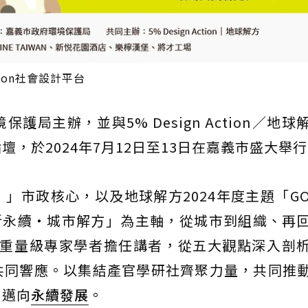
tion社會設計平台
局主辦，並與5% Design Action／地球
，於2024年7月12日至13日在嘉義市盛大舉
市政核心，以及地球解方2024年度主題「GO 
新永續・城市解方」為主軸，從城市到組織、再
位重量級專家學者擔任講者，從五大觀點深入剖
共同響應。以集結產官學研社齊聚力量，共同推
，邁向
永續發展
。