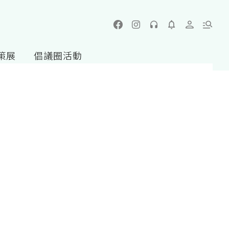
策展
倡議圈活動