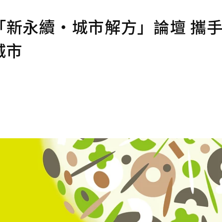
「新永續・城市解方」論壇 攜
城市