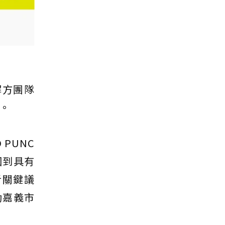
解方團隊
行。
PUNC
回到具有
析關鍵議
動嘉義市