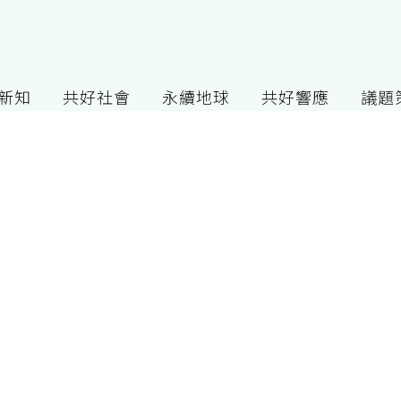
G新知
共好社會
永續地球
共好響應
議題