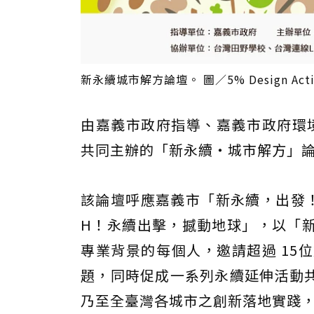
新永續城市解方論壇。 圖／5% Design Ac
由嘉義市政府指導、嘉義市政府環境保護
共同主辦的「新永續・城市解方」論壇
該論壇呼應嘉義市「新永續，出發！」
H！永續出擊，撼動地球」，以「
專業背景的每個人，邀請超過 15
題，同時促成一系列永續延伸活動
乃至全臺灣各城市之創新落地實踐