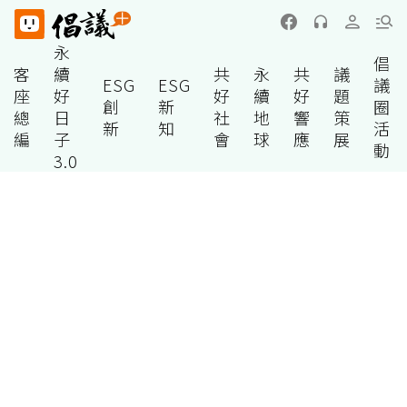
永
倡
客
續
共
永
共
議
ESG
ESG
議
座
好
好
續
好
題
創
新
圈
總
日
社
地
響
策
新
知
活
編
子
會
球
應
展
動
3.0