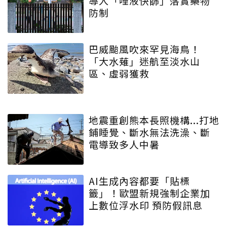
導入「唾液快篩」落實藥物
防制
巴威颱風吹來罕見海鳥！
「大水薙」迷航至淡水山
區、虛弱獲救
地震重創熊本長照機構...打地
鋪睡覺、斷水無法洗澡、斷
電導致多人中暑
AI生成內容都要「貼標
籤」！歐盟新規強制企業加
上數位浮水印 預防假訊息