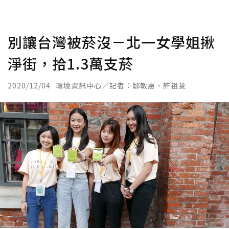
別讓台灣被菸沒－北一女學姐揪
淨街，拾1.3萬支菸
2020/12/04
環境資訊中心／記者：鄒敏惠、許祖菱