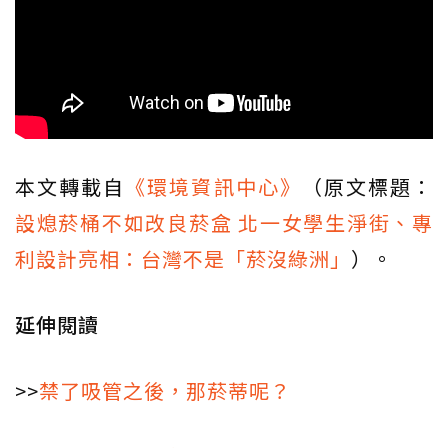
本文轉載自
《環境資訊中心》
（原文標題：
設熄菸桶不如改良菸盒 北一女學生淨街、專
利設計亮相：台灣不是「菸沒綠洲」
）。
延伸閱讀
>>
禁了吸管之後，那菸蒂呢？