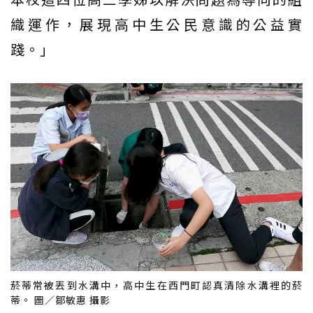
織運作，展現高中生公民意識的公益實
踐。」
菸蒂常被丟到水溝中，高中生在西門町認真清除水溝裡的菸
蒂。 圖／鄒敏惠 攝影