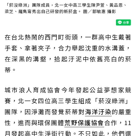
「菸沒綠洲」團隊成員，北一女中高三學生陳尹萱、黃品恩、
梁芝、羅雋甯秀出自己研發的新菸盒。 圖／鄒敏惠 攝影
在台北熱鬧的西門町街頭，一群高中生戴著
手套、拿著夾子，合力舉起沈重的水溝蓋，
在深黑的溝壑，拾起汙泥中依舊亮白的菸
蒂。
城市浪人育成協會今年發起公益夢想家競
賽，北一女四位高三學生組成「菸沒綠洲」
團隊，因淨灘而發覺菸蒂對
海洋汙染
的嚴重
性，進而與環保團體
荒野保護協會
合作，11
月發起高中生淨街行動。不只如此，他們還