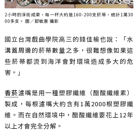
2小時的淨街成果，每一杯大約是160-200支菸蒂，總計1萬30
00多支。 圖／鄒敏惠 攝影
國立台灣戲曲學院高三的錢佳榆也說：「水
溝蓋周邊的菸蒂數量之多，很難想像如果這
些菸蒂都流到海洋會對環境造成多大的危
害。」
香菸
濾嘴是用一種塑膠纖維（醋酸纖維素）
製成，每根濾嘴大約含有1萬2000根塑膠纖
維。而在自然環境中，醋酸纖維要花上12年
以上才會完全分解。