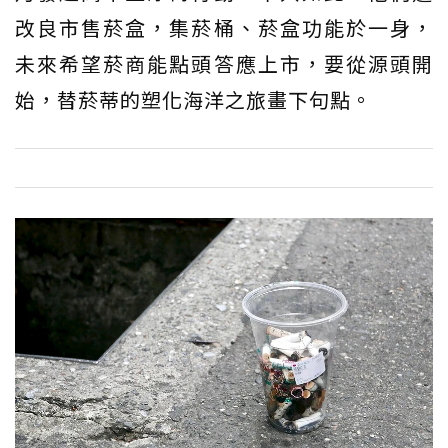
改良市售菸盒，集菸桶、菸盒功能於一身，
未來希望菸商能點頭答應上市，要從源頭開
始，替菸蒂的塑化海洋之旅畫下句點。