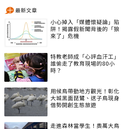
最新文章
小心掉入「媒體懷疑論」陷
阱！揭露假新聞背後的「狼
來了」危機
特教老師成「心評血汗工」
誰偷走了教育現場的80小
時？
用候鳥帶動地方觀光！彰化
大城黑面琵鷺、送子鳥現身
借勢開創生態旅遊
走進森林當學生！奧萬大鳥