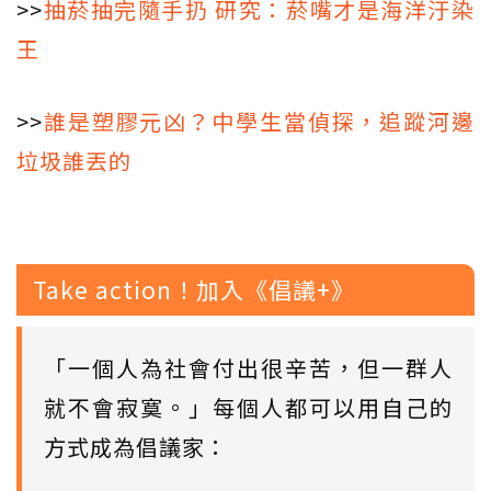
>>
抽菸抽完隨手扔 研究：菸嘴才是海洋汙染
王
>>
誰是塑膠元凶？中學生當偵探，追蹤河邊
垃圾誰丟的
Take action！加入《倡議+》
「一個人為社會付出很辛苦，但一群人
就不會寂寞。」每個人都可以用自己的
方式成為倡議家：