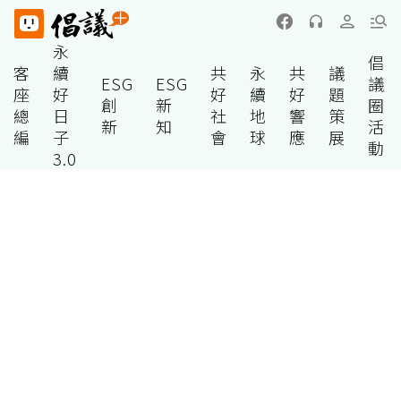
永
倡
客
續
共
永
共
議
ESG
ESG
議
座
好
好
續
好
題
創
新
圈
總
日
社
地
響
策
新
知
活
編
子
會
球
應
展
動
3.0