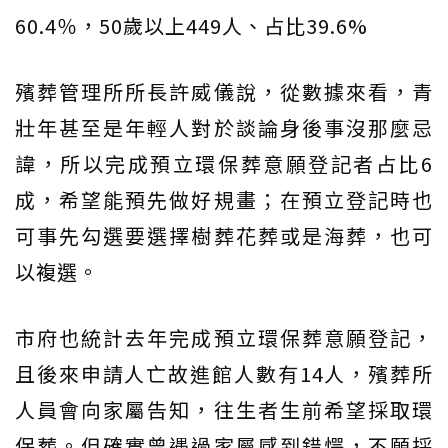
60.4％，50歲以上449人、占比39.6%
殯葬管理所所長許威儀說，從數據來看，青
壯年甚至是年輕人對於談論身後事沒那麼忌
諱，所以完成預立環保葬意願登記者占比6
成，希望能預先做好規畫；在預立登記時也
可事先勾選要選擇樹葬花葬或是海葬，也可
以複選。
市府也統計去年完成預立環保葬意願登記，
且後來申請人亡故進館人數有14人，殯葬所
人員會向家屬告知，往生者生前希望採取環
保葬。但確實曾遇過家屬感到錯愕，不願採