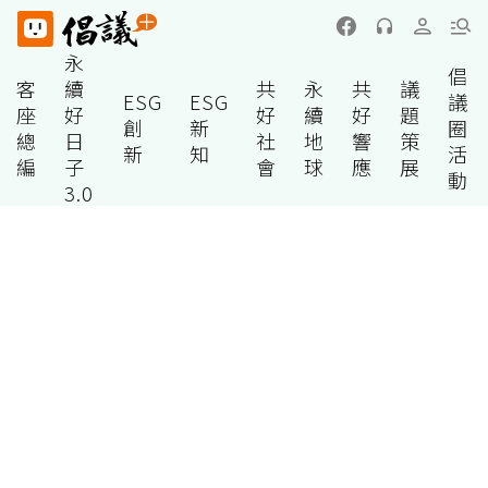
永
倡
客
續
共
永
共
議
ESG
ESG
議
座
好
好
續
好
題
創
新
圈
總
日
社
地
響
策
新
知
活
編
子
會
球
應
展
動
3.0