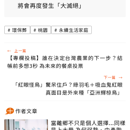
將會再度發生「大滅絕」
環保葬
桃園
永續生活家庭
←
上一篇
【專欄投稿】誰在決定台灣農業的下一步？結
帳前多想3秒 為未來的餐桌投票
下一篇
→
「紅眼怪鳥」驚呆住戶？綠羽毛＋吸血鬼紅眼
真面目是外來種「亞洲輝椋鳥」
作者文章
當離鄉不只是個人選擇...同樣
是上大學 為何弱勢、中產階