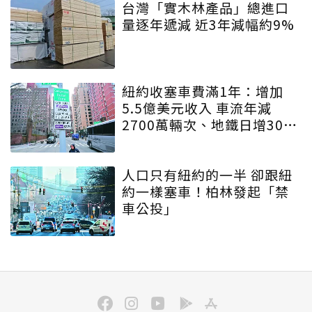
台灣「實木林產品」總進口
量逐年遞減 近3年減幅約9%
紐約收塞車費滿1年：增加
5.5億美元收入 車流年減
2700萬輛次、地鐵日增30萬
人
人口只有紐約的一半 卻跟紐
約一樣塞車！柏林發起「禁
車公投」