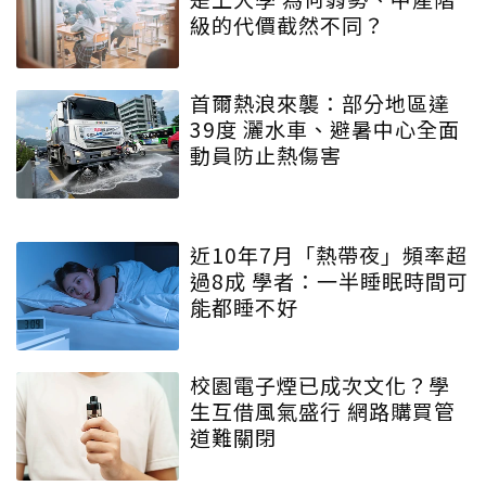
級的代價截然不同？
首爾熱浪來襲：部分地區達
39度 灑水車、避暑中心全面
動員防止熱傷害
近10年7月「熱帶夜」頻率超
過8成 學者：一半睡眠時間可
能都睡不好
校園電子煙已成次文化？學
生互借風氣盛行 網路購買管
道難關閉