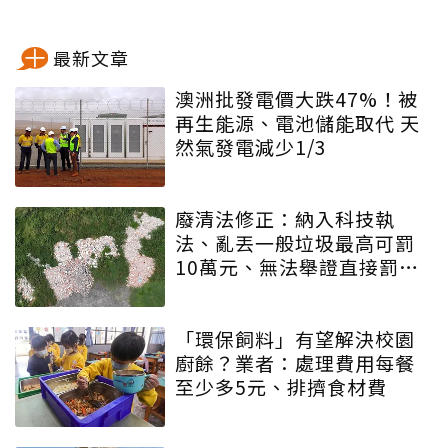
最新文章
澳洲批發電價大跌47%！被
再生能源、電池儲能取代 天
然氣發電減少1/3
廢清法修正：納入科技執
法、亂丟一般垃圾最高可罰
10萬元、無法舉證直接罰車
主
「環保飼料」有望解決校園
廚餘？業者：處理費用每餐
至少多5元、排擠食材費