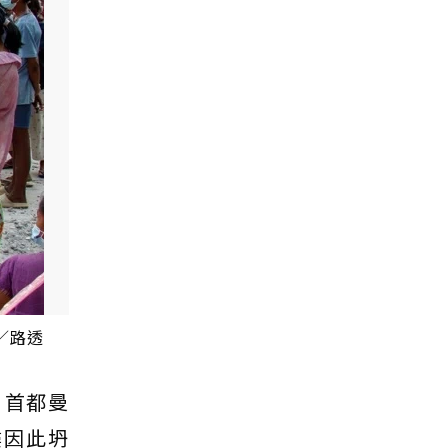
／路透
」首都曼
樓因此坍