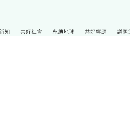
G新知
共好社會
永續地球
共好響應
議題