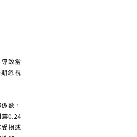
，導致當
長期忽視
震係數，
0.24
能受損或