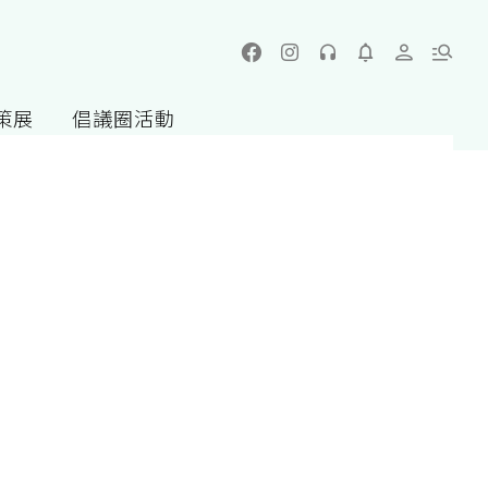
策展
倡議圈活動