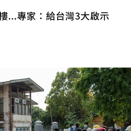
樓...專家：給台灣3大啟示