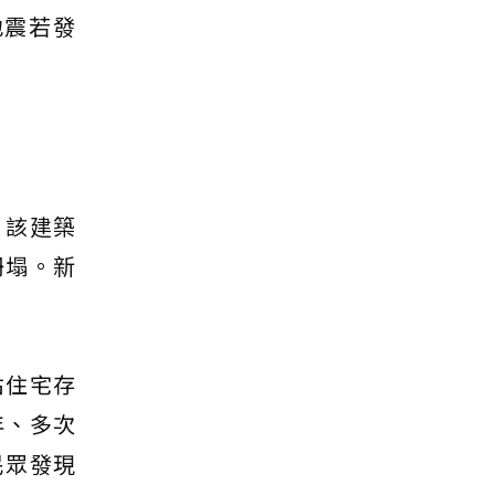
地震若發
，該建築
坍塌。新
佔住宅存
年、多次
民眾發現