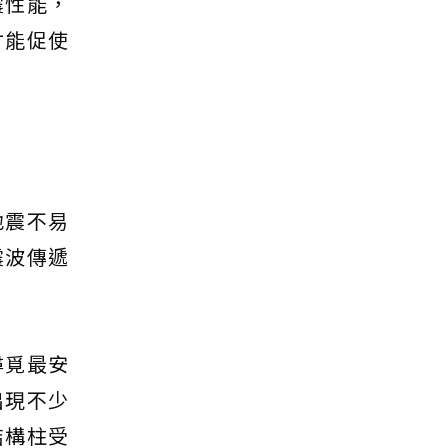
震性能，
才能促使
地震不易
震波傳遞
尋覓最安
出現不少
結構柱受