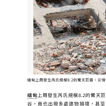
緬甸上周發生芮氏規模8.2的驚天巨震，災
緬甸
上周發生芮氏規模8.2的驚天
谷，竟也出現多處建物損壞，甚至