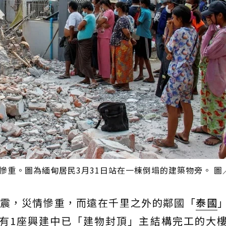
情慘重。圖為緬甸居民3月31日站在一棟倒塌的建築物旁。 圖
巨震，災情慘重，而遠在千里之外的鄰國「
泰國
有1座興建中已「建物封頂」主結構完工的大