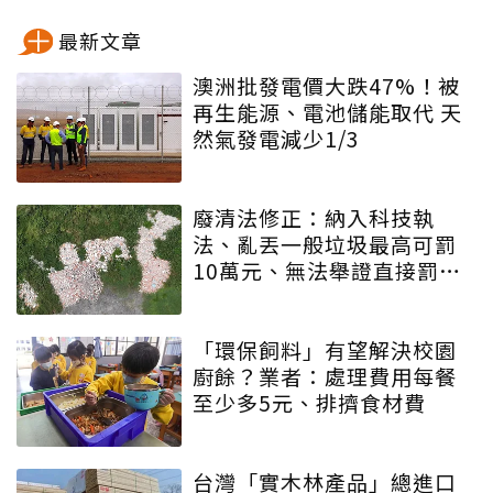
最新文章
澳洲批發電價大跌47%！被
再生能源、電池儲能取代 天
然氣發電減少1/3
廢清法修正：納入科技執
法、亂丟一般垃圾最高可罰
10萬元、無法舉證直接罰車
主
「環保飼料」有望解決校園
廚餘？業者：處理費用每餐
至少多5元、排擠食材費
台灣「實木林產品」總進口