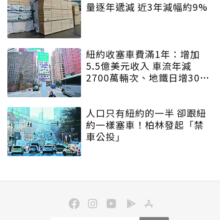
量逐年遞減 近3年減幅約9%
紐約收塞車費滿1年：增加
5.5億美元收入 車流年減
2700萬輛次、地鐵日增30萬
人
人口只有紐約的一半 卻跟紐
約一樣塞車！柏林發起「禁
車公投」