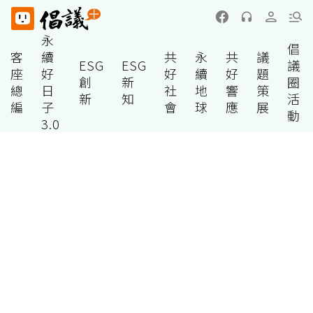
永
倡
客
續
共
永
共
議
ESG
ESG
議
座
好
好
續
好
題
創
新
圈
總
日
社
地
響
策
新
知
活
編
子
會
球
應
展
動
3.0