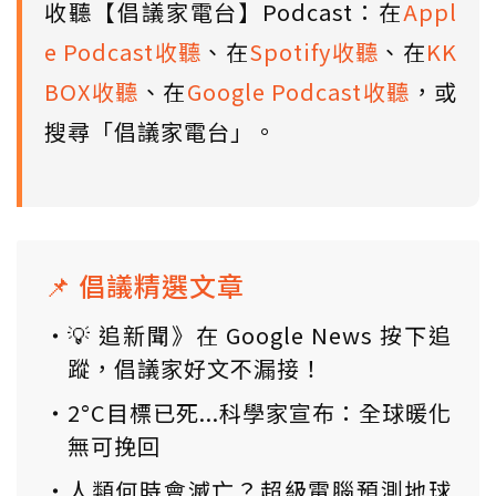
收聽【倡議家電台】Podcast：在
Appl
e Podcast收聽
、在
Spotify收聽
、在
KK
BOX收聽
、在
Google Podcast收聽
，或
搜尋「倡議家電台」。
📌 倡議精選文章
💡 追新聞》在 Google News 按下追
蹤，倡議家好文不漏接！
2°C目標已死...科學家宣布：全球暖化
無可挽回
人類何時會滅亡？超級電腦預測地球