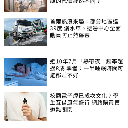
級的代價截然不同？
首爾熱浪來襲：部分地區達
39度 灑水車、避暑中心全面
動員防止熱傷害
近10年7月「熱帶夜」頻率超
過8成 學者：一半睡眠時間可
能都睡不好
校園電子煙已成次文化？學
生互借風氣盛行 網路購買管
道難關閉