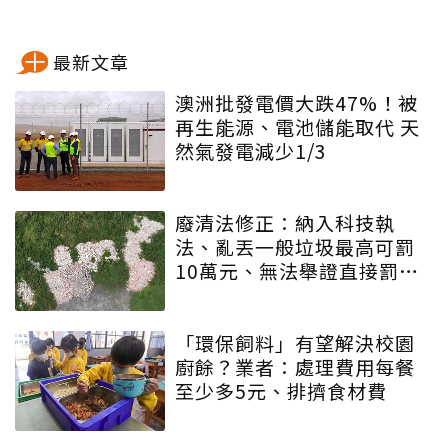
最新文章
澳洲批發電價大跌47%！被
再生能源、電池儲能取代 天
然氣發電減少1/3
廢清法修正：納入科技執
法、亂丟一般垃圾最高可罰
10萬元、無法舉證直接罰車
主
「環保飼料」有望解決校園
廚餘？業者：處理費用每餐
至少多5元、排擠食材費