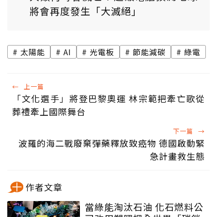
將會再度發生「大滅絕」
太陽能
AI
光電板
節能減碳
綠電
←
上一篇
「文化選手」將登巴黎奧運 林宗範把牽亡歌從
葬禮牽上國際舞台
下一篇
→
波羅的海二戰廢棄彈藥釋放致癌物 德國啟動緊
急計畫救生態
作者文章
當綠能淘汰石油 化石燃料公