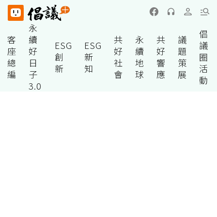
永
倡
客
續
共
永
共
議
ESG
ESG
議
座
好
好
續
好
題
創
新
圈
總
日
社
地
響
策
新
知
活
編
子
會
球
應
展
動
3.0