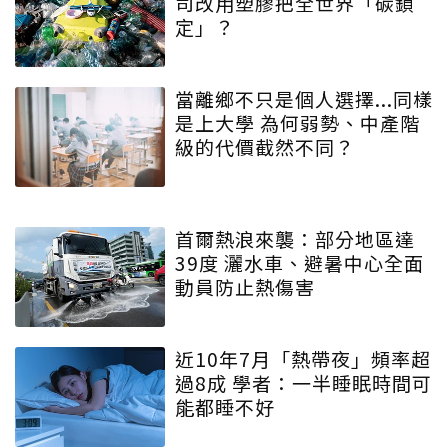
司改用塑膠把全世界「碳鎖
定」？
當離鄉不只是個人選擇...同樣
是上大學 為何弱勢、中產階
級的代價截然不同？
首爾熱浪來襲：部分地區達
39度 灑水車、避暑中心全面
動員防止熱傷害
近10年7月「熱帶夜」頻率超
過8成 學者：一半睡眠時間可
能都睡不好