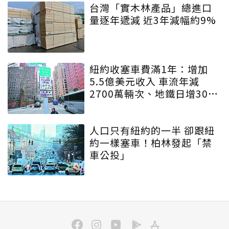
台灣「實木林產品」總進口
量逐年遞減 近3年減幅約9%
紐約收塞車費滿1年：增加
5.5億美元收入 車流年減
2700萬輛次、地鐵日增30萬
人
人口只有紐約的一半 卻跟紐
約一樣塞車！柏林發起「禁
車公投」