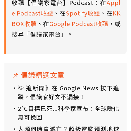
收聽【倡議家電台】Podcast：在
Appl
e Podcast收聽
、在
Spotify收聽
、在
KK
BOX收聽
、在
Google Podcast收聽
，或
搜尋「倡議家電台」。
📌 倡議精選文章
💡 追新聞》在 Google News 按下追
蹤，倡議家好文不漏接！
2°C目標已死...科學家宣布：全球暖化
無可挽回
人類何時會滅亡？超級電腦預測地球