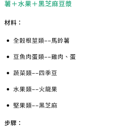
薯＋水果＋黑芝麻豆漿
材料：
全榖根莖類––馬鈴薯
豆魚肉蛋類––雞肉、蛋
蔬菜類––四季豆
水果類––火龍果
堅果類––黑芝麻
步驟：