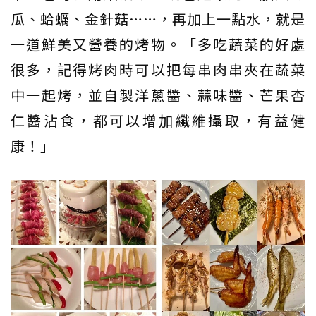
瓜、蛤蠣、金針菇……，再加上一點水，就是
一道鮮美又營養的烤物。「多吃蔬菜的好處
很多，記得烤肉時可以把每串肉串夾在蔬菜
中一起烤，並自製洋蔥醬、蒜味醬、芒果杏
仁醬沾食，都可以增加纖維攝取，有益健
康！」