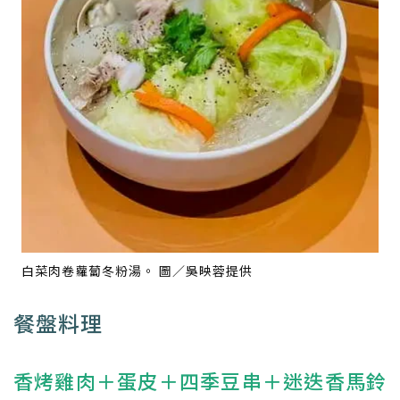
白菜肉卷蘿蔔冬粉湯。 圖／吳映蓉提供
餐盤料理
香烤雞肉＋蛋皮＋四季豆串＋迷迭香馬鈴