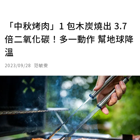
「中秋烤肉」1 包木炭燒出 3.7
倍二氧化碳！多一動作 幫地球降
溫
2023/09/28
范毓雯