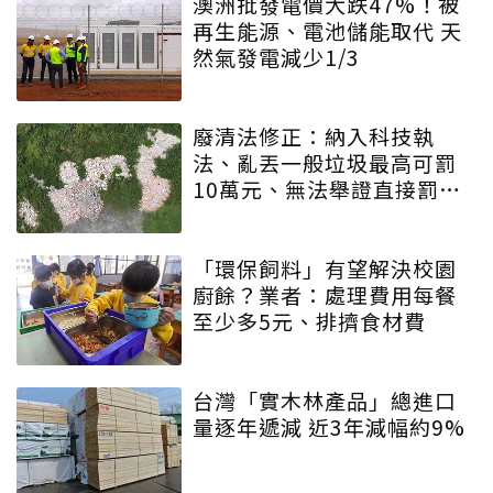
澳洲批發電價大跌47%！被
再生能源、電池儲能取代 天
然氣發電減少1/3
廢清法修正：納入科技執
法、亂丟一般垃圾最高可罰
10萬元、無法舉證直接罰車
主
「環保飼料」有望解決校園
廚餘？業者：處理費用每餐
至少多5元、排擠食材費
台灣「實木林產品」總進口
量逐年遞減 近3年減幅約9%