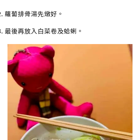
蘿蔔排骨湯先燉好。
最後再放入白菜卷及蛤蜊。