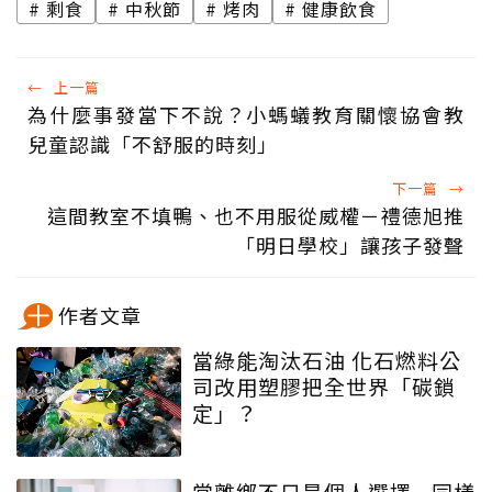
剩食
中秋節
烤肉
健康飲食
←
上一篇
為什麼事發當下不說？小螞蟻教育關懷協會教
兒童認識「不舒服的時刻」
下一篇
→
這間教室不填鴨、也不用服從威權－禮德旭推
「明日學校」讓孩子發聲
作者文章
當綠能淘汰石油 化石燃料公
司改用塑膠把全世界「碳鎖
定」？
當離鄉不只是個人選擇...同樣