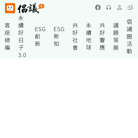
永
倡
客
續
共
永
共
議
ESG
ESG
議
座
好
好
續
好
題
創
新
圈
總
日
社
地
響
策
新
知
活
編
子
會
球
應
展
動
3.0