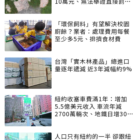
10萬元、無法舉證直接罰車
主
「環保飼料」有望解決校園
廚餘？業者：處理費用每餐
至少多5元、排擠食材費
台灣「實木林產品」總進口
量逐年遞減 近3年減幅約9%
紐約收塞車費滿1年：增加
5.5億美元收入 車流年減
2700萬輛次、地鐵日增30萬
人
人口只有紐約的一半 卻跟紐