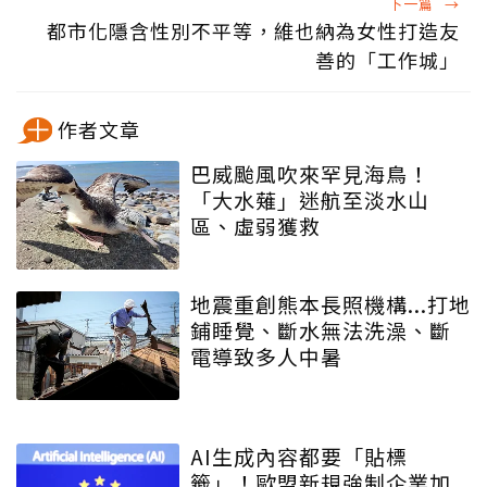
下一篇
→
都市化隱含性別不平等，維也納為女性打造友
善的「工作城」
作者文章
巴威颱風吹來罕見海鳥！
「大水薙」迷航至淡水山
區、虛弱獲救
地震重創熊本長照機構...打地
鋪睡覺、斷水無法洗澡、斷
電導致多人中暑
AI生成內容都要「貼標
籤」！歐盟新規強制企業加