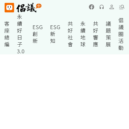
永
倡
客
續
共
永
共
議
ESG
ESG
議
座
好
好
續
好
題
創
新
圈
總
日
社
地
響
策
新
知
活
編
子
會
球
應
展
動
3.0