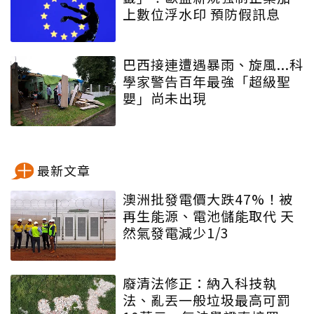
上數位浮水印 預防假訊息
巴西接連遭遇暴雨、旋風...科
學家警告百年最強「超級聖
嬰」尚未出現
最新文章
澳洲批發電價大跌47%！被
再生能源、電池儲能取代 天
然氣發電減少1/3
廢清法修正：納入科技執
法、亂丟一般垃圾最高可罰