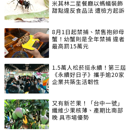
米其林二星餐廳以螞蟻裝飾
甜點違反食品法 遭檢方起訴
8月1日起禁捕、禁售抱卵母
蟹！幼蟹則是全年禁捕 違者
最高罰15萬元
1.5萬人松菸挺永續！第三屆
《永續好日子》攜手逾20家
企業共築生活韌性
又有新芒果！「台中一號」
纖維少果核薄、產期比南部
晚 具市場優勢