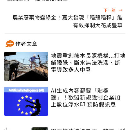
下一篇
→
農業廢棄物變綠金！嘉大發現「稻殼稻稈」能
有效抑制大花咸豐草
作者文章
地震重創熊本長照機構...打地
鋪睡覺、斷水無法洗澡、斷
電導致多人中暑
AI生成內容都要「貼標
籤」！歐盟新規強制企業加
上數位浮水印 預防假訊息