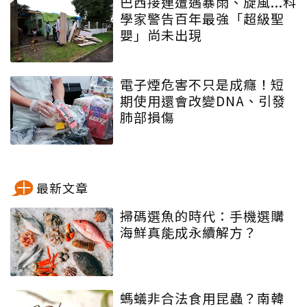
巴西接連遭遇暴雨、旋風...科
學家警告百年最強「超級聖
嬰」尚未出現
電子煙危害不只是成癮！短
期使用還會改變DNA、引發
肺部損傷
最新文章
掃碼選魚的時代：手機選購
海鮮真能成永續解方？
螞蟻非合法食用昆蟲？南韓