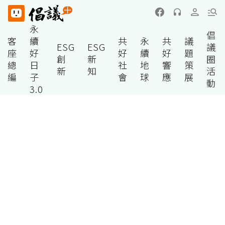
永
倡
客
續
共
永
共
議
ESG
ESG
議
座
好
好
續
好
題
創
新
圈
總
日
社
地
響
策
新
知
活
編
子
會
球
應
展
動
3.0