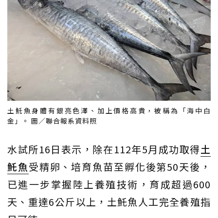
土魠魚身體有銀亮色澤、加上價格高貴，被稱為「海中白
金」。 圖／聯合報系資料照
水試所16日表示，除在112年5月成功取得
土
魠魚
受精卵、培育魚苗至孵化後第50天後，
已進一步掌握陸上養殖技術，育成超過600
天、重達6公斤以上，土魠魚人工完全養殖指