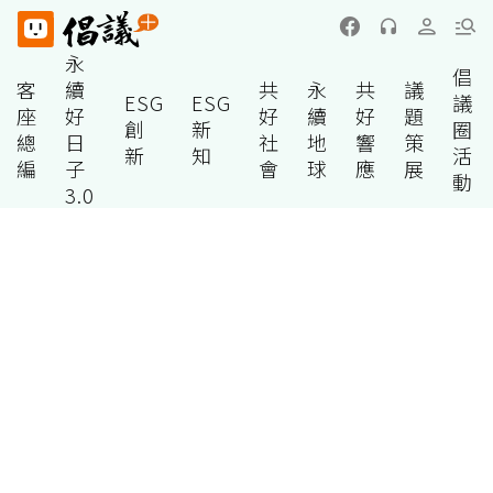
永
倡
客
續
共
永
共
議
ESG
ESG
議
座
好
好
續
好
題
創
新
圈
總
日
社
地
響
策
新
知
活
編
子
會
球
應
展
動
3.0