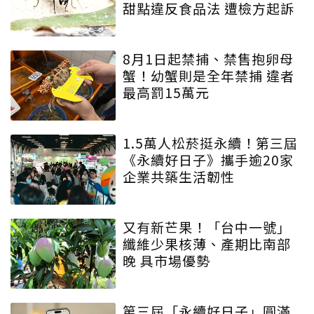
甜點違反食品法 遭檢方起訴
8月1日起禁捕、禁售抱卵母
蟹！幼蟹則是全年禁捕 違者
最高罰15萬元
1.5萬人松菸挺永續！第三屆
《永續好日子》攜手逾20家
企業共築生活韌性
又有新芒果！「台中一號」
纖維少果核薄、產期比南部
晚 具市場優勢
第三屆「永續好日子」圓滿