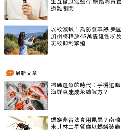
生互借風氣盛行 網路購買管
道難關閉
以蚊滅蚊！為防登革熱 美國
加州將釋放48萬隻雄性埃及
斑蚊抑制繁殖
最新文章
掃碼選魚的時代：手機選購
海鮮真能成永續解方？
螞蟻非合法食用昆蟲？南韓
米其林二星餐廳以螞蟻裝飾