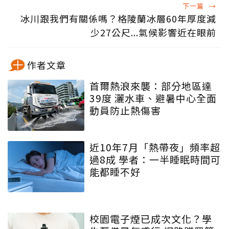
下一篇
→
冰川跟我們有關係嗎？格陵蘭冰層60年厚度減
少27公尺...氣候影響近在眼前
作者文章
首爾熱浪來襲：部分地區達
39度 灑水車、避暑中心全面
動員防止熱傷害
近10年7月「熱帶夜」頻率超
過8成 學者：一半睡眠時間可
能都睡不好
校園電子煙已成次文化？學