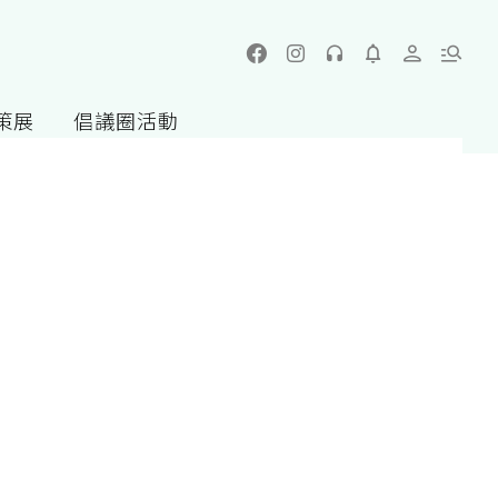
策展
倡議圈活動