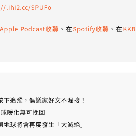
://lihi2.cc/SPUFo
Apple Podcast收聽
、在
Spotify收聽
、在
KK
ews 按下追蹤，倡議家好文不漏接！
：全球暖化無可挽回
測地球將會再度發生「大滅絕」