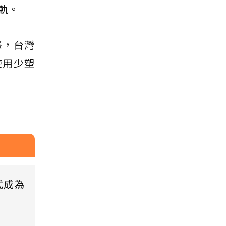
軌。
畫，台灣
使用少塑
式成為