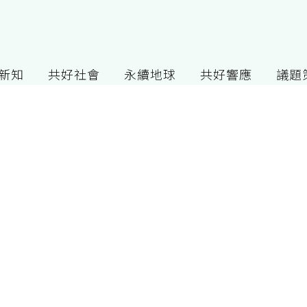
G新知
共好社會
永續地球
共好響應
議題