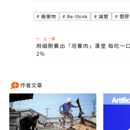
廢棄物
Re-think
減塑
塑膠
←
上一篇
用細胞養出「培養肉」漢堡 每吃一
2％
作者文章