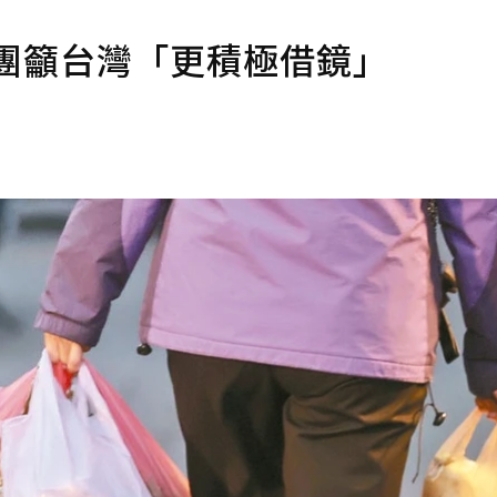
團籲台灣「更積極借鏡」