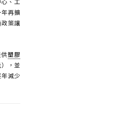
中心、工
一年再擴
過政策讓
提供
塑膠
元），並
逐年減少