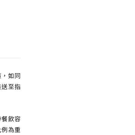
策，如同
裝送至指
帶餐飲容
比例為重