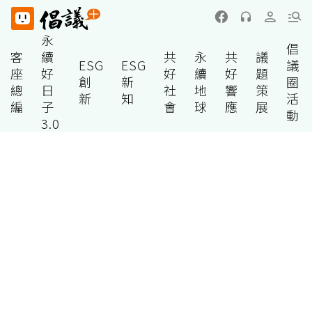
永
倡
客
續
共
永
共
議
ESG
ESG
議
座
好
好
續
好
題
創
新
圈
總
日
社
地
響
策
新
知
活
編
子
會
球
應
展
動
3.0