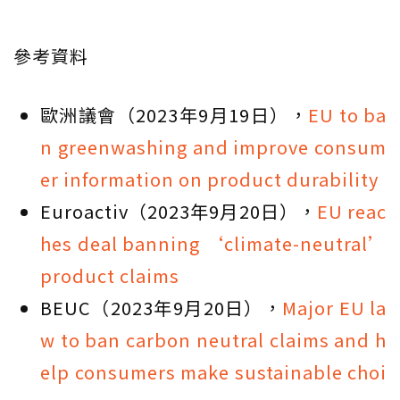
參考資料
歐洲議會（2023年9月19日），
EU to ba
n greenwashing and improve consum
er information on product durability
Euroactiv（2023年9月20日），
EU reac
hes deal banning ‘climate-neutral’
product claims
BEUC（2023年9月20日），
Major EU la
w to ban carbon neutral claims and h
elp consumers make sustainable choi