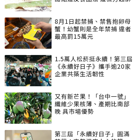
8月1日起禁捕、禁售抱卵母
蟹！幼蟹則是全年禁捕 違者
最高罰15萬元
1.5萬人松菸挺永續！第三屆
《永續好日子》攜手逾20家
企業共築生活韌性
又有新芒果！「台中一號」
纖維少果核薄、產期比南部
晚 具市場優勢
第三屆「永續好日子」圓滿