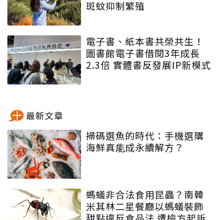
斑蚊抑制繁殖
電子書、紙本書共榮共生！
圖書館電子書借閱3年成長
2.3倍 實體書反發展IP新模式
最新文章
掃碼選魚的時代：手機選購
海鮮真能成永續解方？
螞蟻非合法食用昆蟲？南韓
米其林二星餐廳以螞蟻裝飾
甜點違反食品法 遭檢方起訴