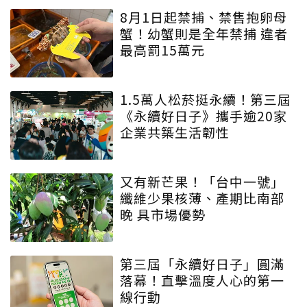
8月1日起禁捕、禁售抱卵母
蟹！幼蟹則是全年禁捕 違者
最高罰15萬元
1.5萬人松菸挺永續！第三屆
《永續好日子》攜手逾20家
企業共築生活韌性
又有新芒果！「台中一號」
纖維少果核薄、產期比南部
晚 具市場優勢
第三屆「永續好日子」圓滿
落幕！直擊溫度人心的第一
線行動