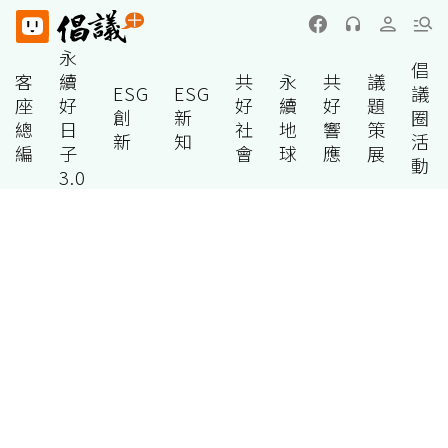
永
倡
客
續
共
永
共
議
ESG
ESG
議
座
好
好
續
好
題
創
新
圈
總
日
社
地
響
策
新
知
活
編
子
會
球
應
展
動
3.0