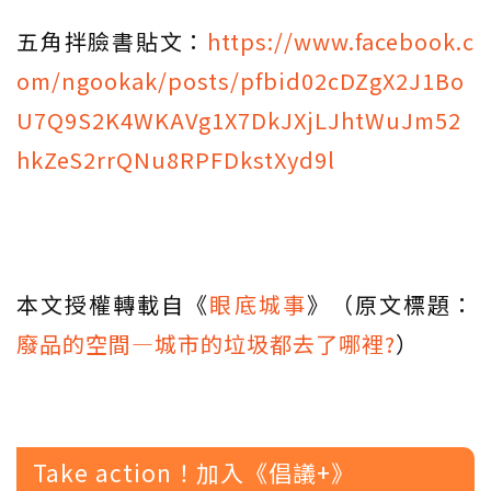
五角拌臉書貼文：
https://www.facebook.c
om/ngookak/posts/pfbid02cDZgX2J1Bo
U7Q9S2K4WKAVg1X7DkJXjLJhtWuJm52
hkZeS2rrQNu8RPFDkstXyd9l
本文授權轉載自《
眼底城事
》（原文標題：
廢品的空間—城市的垃圾都去了哪裡?
）
Take action！加入《倡議+》