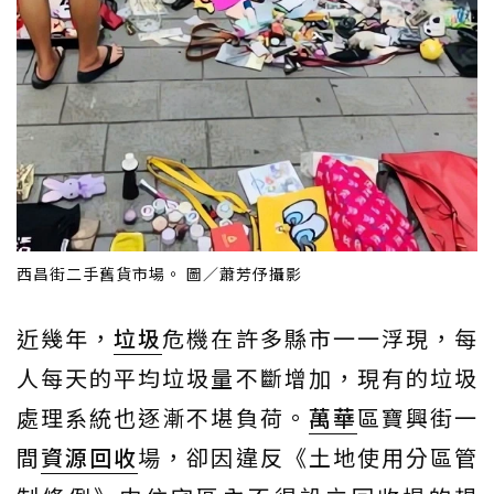
西昌街二手舊貨市場。 圖／蕭芳伃攝影
近幾年，
垃圾
危機在許多縣市一一浮現，每
人每天的平均垃圾量不斷增加，現有的垃圾
處理系統也逐漸不堪負荷。
萬華
區寶興街一
間
資源回收
場，卻因違反《土地使用分區管