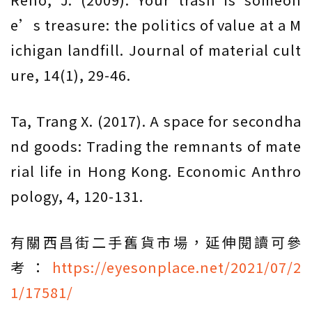
e’s treasure: the politics of value at a M
ichigan landfill. Journal of material cult
ure, 14(1), 29-46.
Ta, Trang X. (2017). A space for secondha
nd goods: Trading the remnants of mate
rial life in Hong Kong. Economic Anthro
pology, 4, 120-131.
有關西昌街二手舊貨市場，延伸閱讀可參
考：
https://eyesonplace.net/2021/07/2
1/17581/