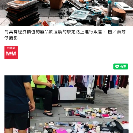
尚具有經濟價值的廢品於凌晨的康定路上進行販售。 圖／蕭芳
伃攝影