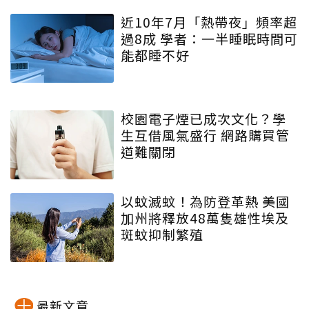
近10年7月「熱帶夜」頻率超
過8成 學者：一半睡眠時間可
能都睡不好
校園電子煙已成次文化？學
生互借風氣盛行 網路購買管
道難關閉
以蚊滅蚊！為防登革熱 美國
加州將釋放48萬隻雄性埃及
斑蚊抑制繁殖
最新文章