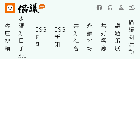
永
倡
客
續
共
永
共
議
ESG
ESG
議
座
好
好
續
好
題
創
新
圈
總
日
社
地
響
策
新
知
活
編
子
會
球
應
展
動
3.0