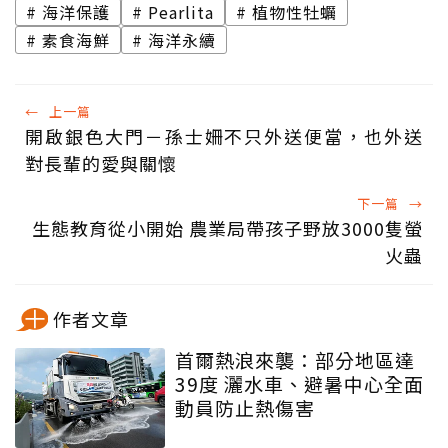
海洋保護
Pearlita
植物性牡蠣
素食海鮮
海洋永續
←
上一篇
開啟銀色大門－孫士姍不只外送便當，也外送
對長輩的愛與關懷
下一篇
→
生態教育從小開始 農業局帶孩子野放3000隻螢
火蟲
作者文章
首爾熱浪來襲：部分地區達
39度 灑水車、避暑中心全面
動員防止熱傷害