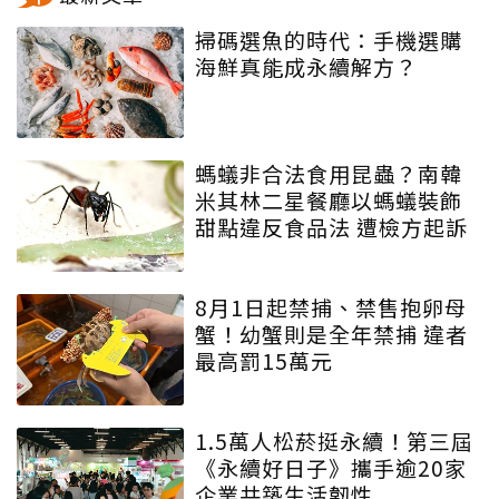
掃碼選魚的時代：手機選購
海鮮真能成永續解方？
螞蟻非合法食用昆蟲？南韓
米其林二星餐廳以螞蟻裝飾
甜點違反食品法 遭檢方起訴
8月1日起禁捕、禁售抱卵母
蟹！幼蟹則是全年禁捕 違者
最高罰15萬元
1.5萬人松菸挺永續！第三屆
《永續好日子》攜手逾20家
企業共築生活韌性