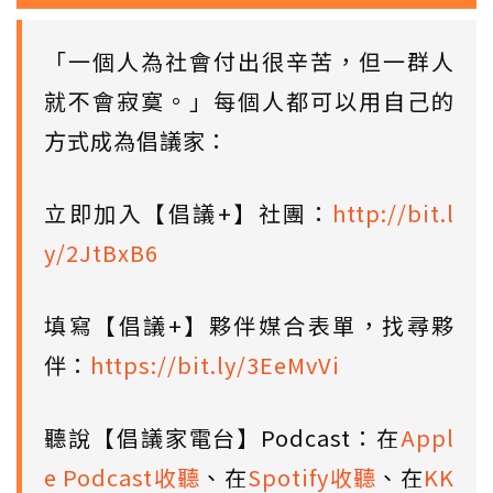
「一個人為社會付出很辛苦，但一群人
就不會寂寞。」每個人都可以用自己的
方式成為倡議家：
立即加入【倡議+】社團：
http://bit.l
y/2JtBxB6
填寫【倡議+】夥伴媒合表單，找尋夥
伴：
https://bit.ly/3EeMvVi
聽說【倡議家電台】Podcast：在
Appl
e Podcast收聽
、在
Spotify收聽
、在
KK