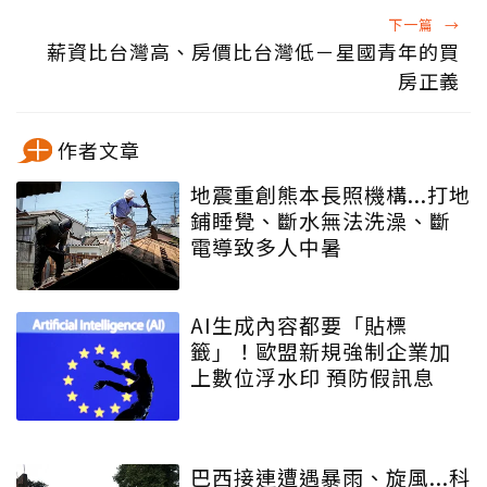
下一篇
→
薪資比台灣高、房價比台灣低－星國青年的買
房正義
作者文章
地震重創熊本長照機構...打地
鋪睡覺、斷水無法洗澡、斷
電導致多人中暑
AI生成內容都要「貼標
籤」！歐盟新規強制企業加
上數位浮水印 預防假訊息
巴西接連遭遇暴雨、旋風...科