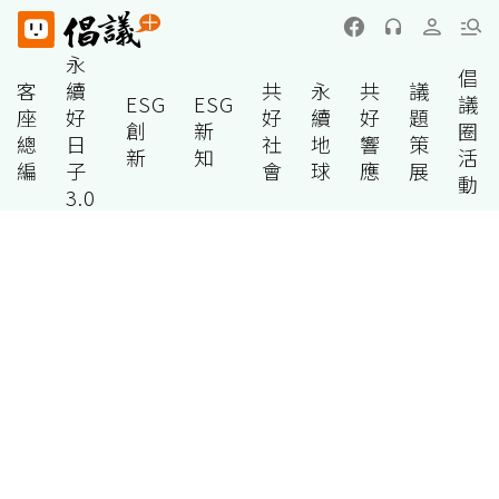
永
倡
客
續
共
永
共
議
ESG
ESG
議
座
好
好
續
好
題
創
新
圈
總
日
社
地
響
策
新
知
活
編
子
會
球
應
展
動
3.0