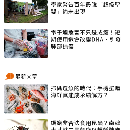
學家警告百年最強「超級聖
嬰」尚未出現
電子煙危害不只是成癮！短
期使用還會改變DNA、引發
肺部損傷
最新文章
掃碼選魚的時代：手機選購
海鮮真能成永續解方？
螞蟻非合法食用昆蟲？南韓
米其林二星餐廳以螞蟻裝飾