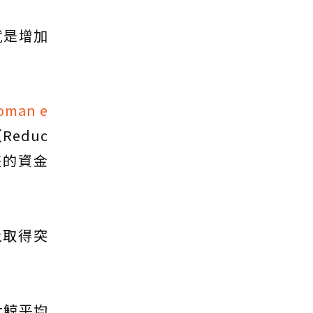
就是增加
oman e
educ
些計畫的資金
上取得突
大鯨平均