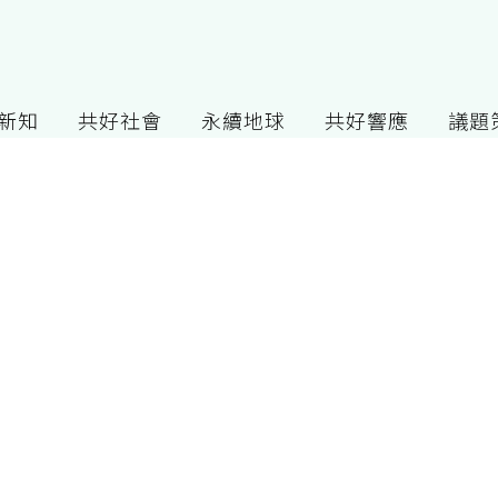
G新知
共好社會
永續地球
共好響應
議題