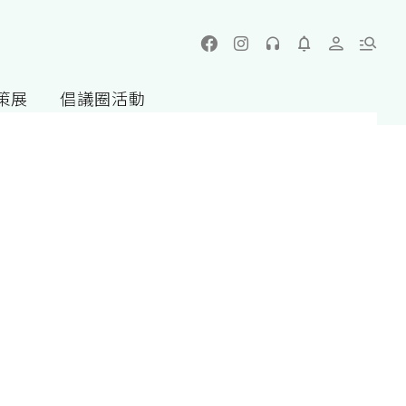
策展
倡議圈活動