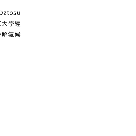
tosu
克大學經
緩解氣候