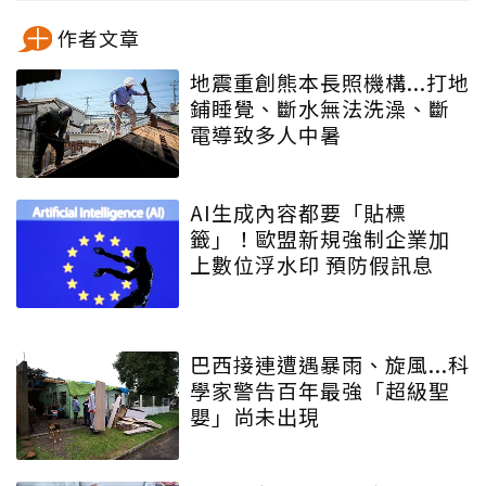
作者文章
地震重創熊本長照機構...打地
鋪睡覺、斷水無法洗澡、斷
電導致多人中暑
AI生成內容都要「貼標
籤」！歐盟新規強制企業加
上數位浮水印 預防假訊息
巴西接連遭遇暴雨、旋風...科
學家警告百年最強「超級聖
嬰」尚未出現