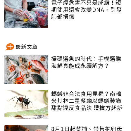
電子煙危害不只是成癮！短
期使用還會改變DNA、引發
肺部損傷
最新文章
掃碼選魚的時代：手機選購
海鮮真能成永續解方？
螞蟻非合法食用昆蟲？南韓
米其林二星餐廳以螞蟻裝飾
甜點違反食品法 遭檢方起訴
8月1日起禁捕、禁售抱卵母