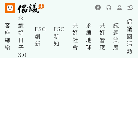
永
倡
客
續
共
永
共
議
ESG
ESG
議
座
好
好
續
好
題
創
新
圈
總
日
社
地
響
策
新
知
活
編
子
會
球
應
展
動
3.0