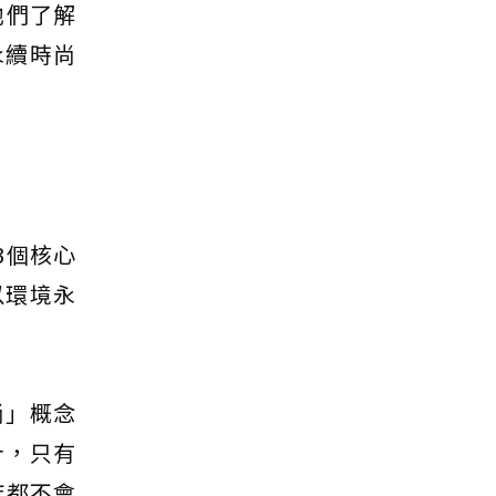
他們了解
永續時尚
有3個核心
以環境永
尚」概念
計，只有
年都不會