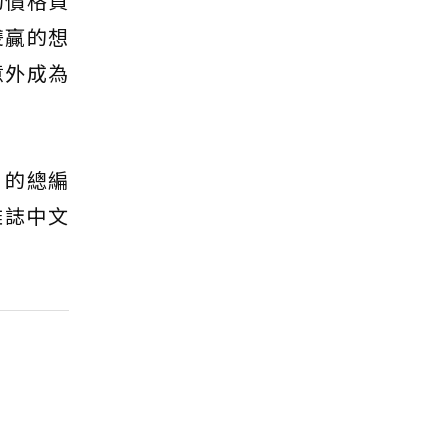
的價格買
雙贏的想
意外成為
》的總編
尚雜誌中文