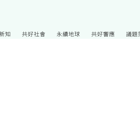
G新知
共好社會
永續地球
共好響應
議題