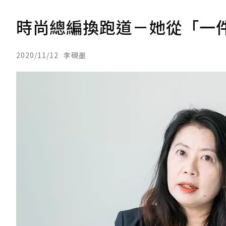
時尚總編換跑道－她從「一
2020/11/12
李硯墨