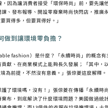
線，因為讓消費者接受「環保時尚」前，要先讓
開課、發布報導、開設零廢棄時尚快閃店，推廣
定要買得多，但要買得好。」
何做到讓環境零負擔？
able fashion）是什麼？「永續時尚」的概念
有貢獻、在商業模式上能夠長久發展；「其中，
環境為前提，不然沒有意義。」張倞菱這麼解釋。
保護了環境嗎，沒有！」張倞菱在傳播「永續時
廢棄布，到底解決了什麼環境問題？美國做過統
通通會掩埋；而13億件的衣服在垃圾掩埋場，十