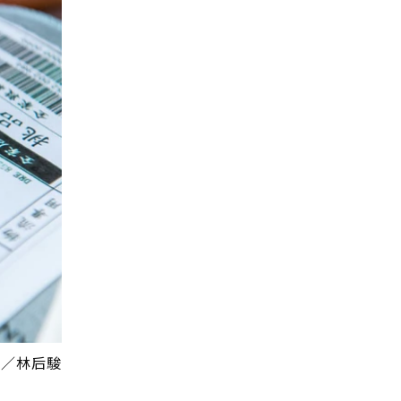
圖／林后駿