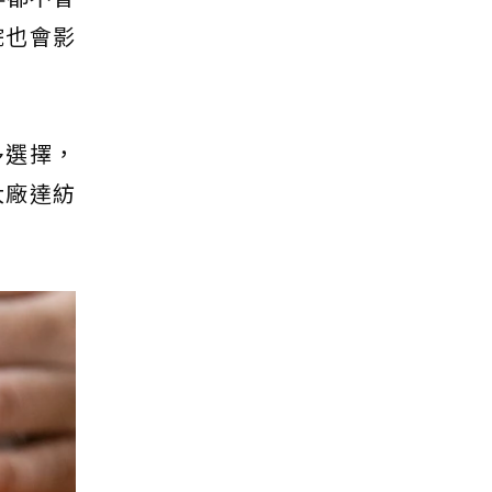
烷也會影
多選擇，
大廠達紡