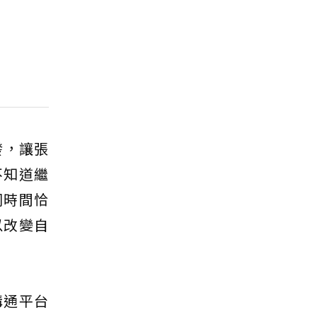
發，讓張
不知道繼
同時間恰
以改變自
溝通平台