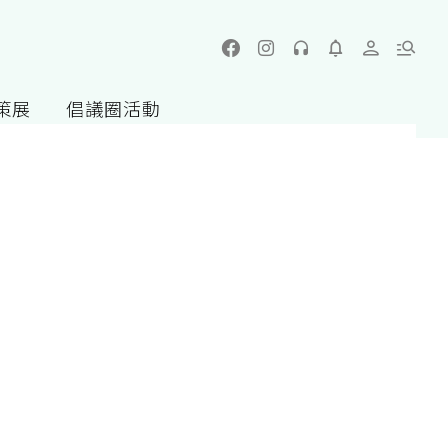
策展
倡議圈活動