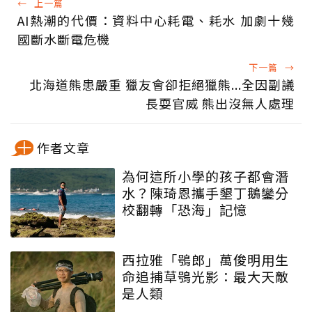
←
上一篇
AI熱潮的代價：資料中心耗電、耗水 加劇十幾
國斷水斷電危機
下一篇
→
北海道熊患嚴重 獵友會卻拒絕獵熊...全因副議
長耍官威 熊出沒無人處理
作者文章
為何這所小學的孩子都會潛
水？陳琦恩攜手墾丁鵝鑾分
校翻轉「恐海」記憶
西拉雅「鴞郎」萬俊明用生
命追捕草鴞光影：最大天敵
是人類