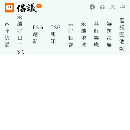
永
倡
客
續
共
永
共
議
ESG
ESG
議
座
好
好
續
好
題
創
新
圈
總
日
社
地
響
策
新
知
活
編
子
會
球
應
展
動
3.0