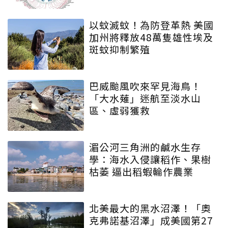
以蚊滅蚊！為防登革熱 美國
加州將釋放48萬隻雄性埃及
斑蚊抑制繁殖
巴威颱風吹來罕見海鳥！
「大水薙」迷航至淡水山
區、虛弱獲救
湄公河三角洲的鹹水生存
學：海水入侵讓稻作、果樹
枯萎 逼出稻蝦輪作農業
北美最大的黑水沼澤！「奧
克弗諾基沼澤」成美國第27