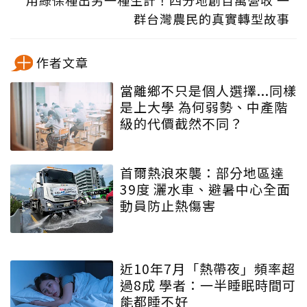
用綠保種出另一種生計！四分地創百萬營收 一
群台灣農民的真實轉型故事
作者文章
當離鄉不只是個人選擇...同樣
是上大學 為何弱勢、中產階
級的代價截然不同？
首爾熱浪來襲：部分地區達
39度 灑水車、避暑中心全面
動員防止熱傷害
近10年7月「熱帶夜」頻率超
過8成 學者：一半睡眠時間可
能都睡不好