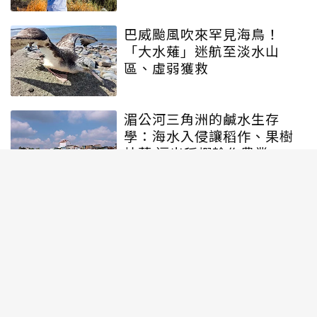
巴威颱風吹來罕見海鳥！
「大水薙」迷航至淡水山
區、虛弱獲救
湄公河三角洲的鹹水生存
學：海水入侵讓稻作、果樹
枯萎 逼出稻蝦輪作農業
北美最大的黑水沼澤！「奧
克弗諾基沼澤」成美國第27
座世界遺產
北勢溪首度發現台灣原生魚
「陽明山吻鰕虎」！海大團