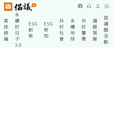
永
倡
客
續
共
永
共
議
ESG
ESG
議
座
好
好
續
好
題
創
新
圈
總
日
社
地
響
策
新
知
活
編
子
會
球
應
展
動
3.0