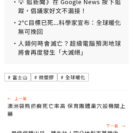
💡 追新聞》在 Google News 按下追
蹤，倡議家好文不漏接！
2°C目標已死...科學家宣布：全球暖化
無可挽回
人類何時會滅亡？超級電腦預測地球
將會再度發生「大滅絕」
富士山
微塑膠
全球暖化
←
上一篇
澳洲袋熊疥癬死亡率高 保育團體巢穴設機關上
藥
下一篇
→