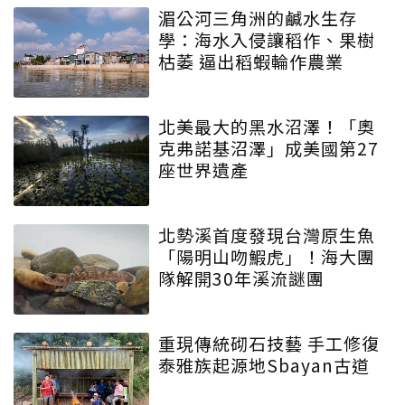
湄公河三角洲的鹹水生存
學：海水入侵讓稻作、果樹
枯萎 逼出稻蝦輪作農業
北美最大的黑水沼澤！「奧
克弗諾基沼澤」成美國第27
座世界遺產
北勢溪首度發現台灣原生魚
「陽明山吻鰕虎」！海大團
隊解開30年溪流謎團
重現傳統砌石技藝 手工修復
泰雅族起源地Sbayan古道