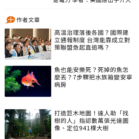
作者文章
高溫治理落後各國？國際建
立通報制度 台灣能靠成立對
策聯盟急起直追嗎？
魚也能安樂死？死掉的魚怎
麼丟？7步驟把水族箱變安寧
病房
打造巨木地圖！達人助「找
樹的人」指認數萬張光達圖
像、定位941棵大樹