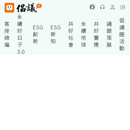
永
倡
客
續
共
永
共
議
ESG
ESG
議
座
好
好
續
好
題
創
新
圈
總
日
社
地
響
策
新
知
活
編
子
會
球
應
展
動
3.0