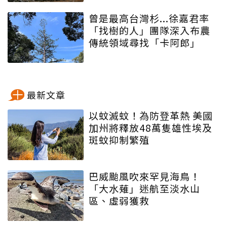
曾是最高台灣杉...徐嘉君率
「找樹的人」團隊深入布農
傳統領域尋找「卡阿郎」
最新文章
以蚊滅蚊！為防登革熱 美國
加州將釋放48萬隻雄性埃及
斑蚊抑制繁殖
巴威颱風吹來罕見海鳥！
「大水薙」迷航至淡水山
區、虛弱獲救