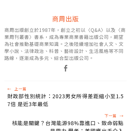
商周出版
商周出版創立於1987年，創立之初以〈Q&A〉以及〈商
業周刊叢書〉書系，成為專業商業書籍出版公司，期望
為社會推動基礎商業知識。之後陸續增加社會人文、文
學小說、法律政治、科普、藝術設計、生活風格等不同
路線，逐漸成為多元、綜合型出版公司。
←
上一篇
財政部性別統計：2023男女所得差距縮小至1.5
7倍 是近3年最低
下一篇
→
核能是關鍵？台灣能源98%靠進口、致命弱點
是電力 學者：美國應出手介入