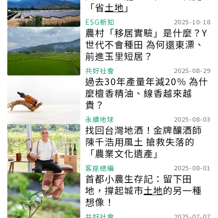
「省
土地
」
ESG新知
2025-10-18
農村「移居實驗」是什麼？Y
世代不會種田 為何還東漂、
前進玉里短居？
共好社會
2025-08-29
過去30年產量年減20％ 為什
麼檀香精油、線香越來越
貴？
永續地球
2025-08-03
找回台灣地酒！金牌釀酒師
陳千浩用風土 搶救失落的
「農業文化遺產」
客座總編
2025-08-01
首都小農生存記：留下田
地，撐起城市
土地
的另一種
想像！
共好社會
2025-07-07