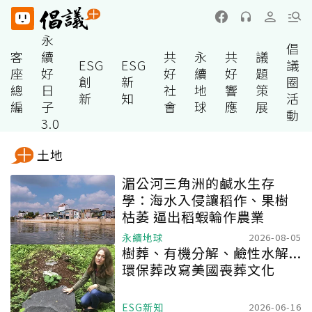
永
倡
客
續
共
永
共
議
ESG
ESG
議
座
好
好
續
好
題
創
新
圈
總
日
社
地
響
策
新
知
活
編
子
會
球
應
展
動
3.0
土地
湄公河三角洲的鹹水生存
學：海水入侵讓稻作、果樹
枯萎 逼出稻蝦輪作農業
永續地球
2026-08-05
樹葬、有機分解、鹼性水解...
環保葬改寫美國喪葬文化
ESG新知
2026-06-16