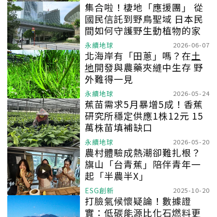
集合啦！棲地「應援團」 從
國民信託到野鳥聖域 日本民
間如何守護野生動植物的家
永續地球
2026-06-07
北海岸有「田蔥」嗎？在
土
地
開發與農藥夾縫中生存 野
外難得一見
永續地球
2026-05-24
蕉苗需求5月暴增5成！香蕉
研究所穩定供應1株12元 15
萬株苗填補缺口
永續地球
2026-05-20
農村體驗成熱潮卻難扎根？
旗山「台青蕉」陪伴青年一
起「半農半X」
ESG創新
2025-10-20
打臉氣候懷疑論！數據證
實：低碳能源比化石燃料更