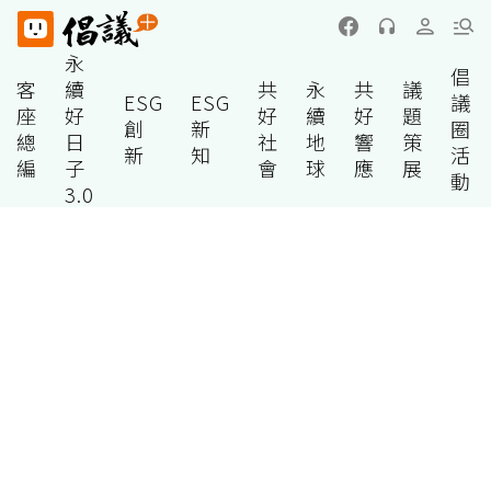
永
倡
客
續
共
永
共
議
ESG
ESG
議
座
好
好
續
好
題
創
新
圈
總
日
社
地
響
策
新
知
活
編
子
會
球
應
展
動
3.0