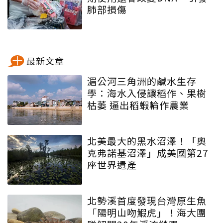
肺部損傷
最新文章
湄公河三角洲的鹹水生存
學：海水入侵讓稻作、果樹
枯萎 逼出稻蝦輪作農業
北美最大的黑水沼澤！「奧
克弗諾基沼澤」成美國第27
座世界遺產
北勢溪首度發現台灣原生魚
「陽明山吻鰕虎」！海大團