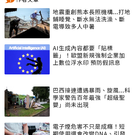
地震重創熊本長照機構...打地
鋪睡覺、斷水無法洗澡、斷
電導致多人中暑
AI生成內容都要「貼標
籤」！歐盟新規強制企業加
上數位浮水印 預防假訊息
巴西接連遭遇暴雨、旋風...科
學家警告百年最強「超級聖
嬰」尚未出現
電子煙危害不只是成癮！短
期使用還會改變DNA、引發