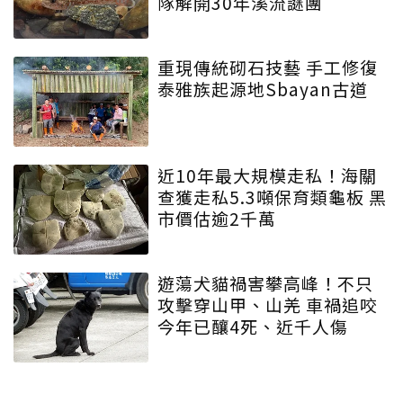
隊解開30年溪流謎團
重現傳統砌石技藝 手工修復
泰雅族起源地Sbayan古道
近10年最大規模走私！海關
查獲走私5.3噸保育類龜板 黑
市價估逾2千萬
遊蕩犬貓禍害攀高峰！不只
攻擊穿山甲、山羌 車禍追咬
今年已釀4死、近千人傷