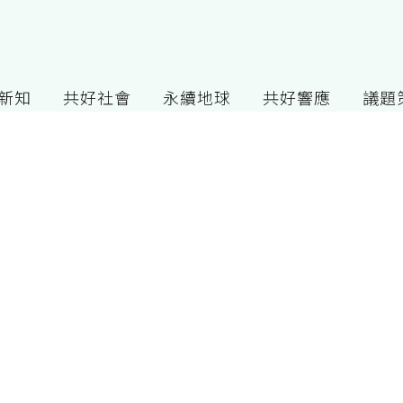
G新知
共好社會
永續地球
共好響應
議題