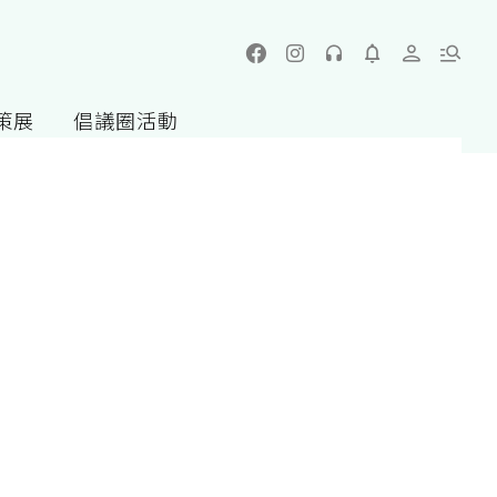
策展
倡議圈活動