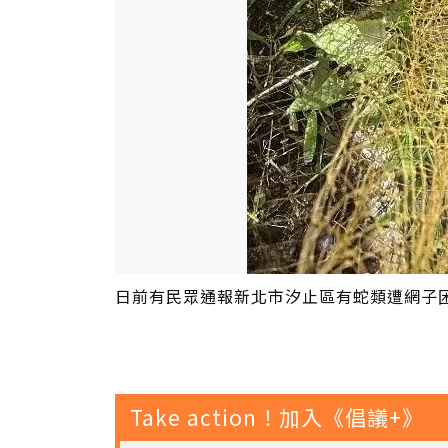
日前有民眾通報新北市汐止區有蛇類遭網子
Take action！加入《倡議+》