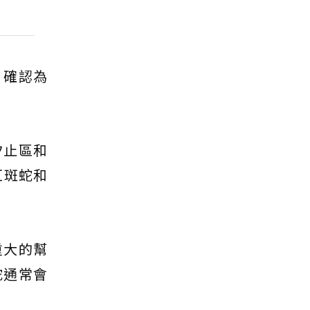
，確認為
汐止區和
紅斑蛇和
重大的幫
蛇通常會