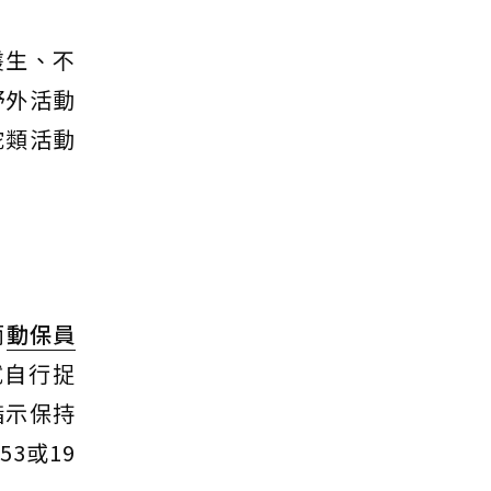
叢生、不
野外活動
蛇類活動
而
動保員
試自行捉
指示保持
3或19