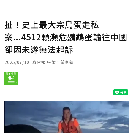
扯！史上最大宗鳥蛋走私
案...4512顆瀕危鸚鵡蛋輸往中國
卻因未遂無法起訴
2025/07/10
聯合報 張策、蔡家蓁