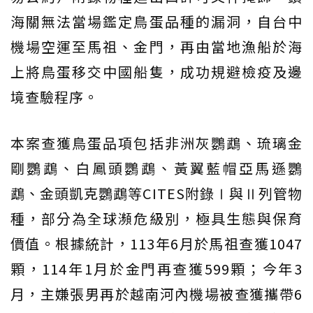
海關無法當場鑑定鳥蛋品種的漏洞，自台中
機場空運至馬祖、金門，再由當地漁船於海
上將鳥蛋移交中國船隻，成功規避檢疫及邊
境查驗程序。
本案查獲鳥蛋品項包括非洲灰鸚鵡、琉璃金
剛鸚鵡、白鳳頭鸚鵡、黃翼藍帽亞馬遜鸚
鵡、金頭凱克鸚鵡等CITES附錄Ⅰ與Ⅱ列管物
種，部分為全球瀕危級別，極具生態與保育
價值。根據統計，113年6月於馬祖查獲1047
顆，114年1月於金門再查獲599顆；今年3
月，主嫌張男再於越南河內機場被查獲攜帶6