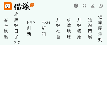
永
倡
客
續
共
永
共
議
ESG
ESG
議
座
好
好
續
好
題
創
新
圈
總
日
社
地
響
策
新
知
活
編
子
會
球
應
展
動
3.0