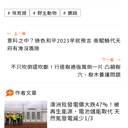
保育類
野生動物
鸚鵡
←
上一篇
意料之中？綠色和平2023早就預言 南鯤鯓代天
府有淹沒風險
下一篇
→
不只吹倒還吹斷！行道樹遇強風倒一片 凸顯樹
穴、樹木養護問題
作者文章
澳洲批發電價大跌47%！被
再生能源、電池儲能取代 天
然氣發電減少1/3