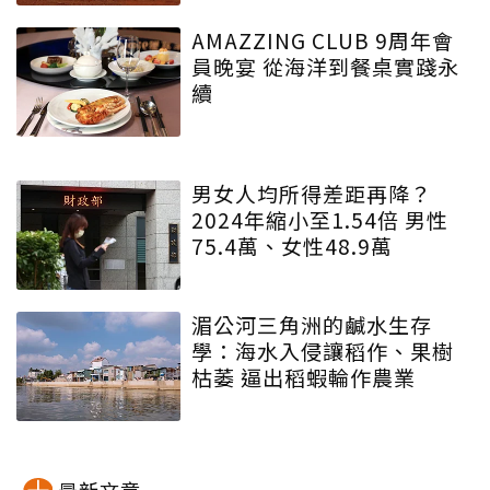
AMAZZING CLUB 9周年會
員晚宴 從海洋到餐桌實踐永
續
男女人均所得差距再降？
2024年縮小至1.54倍 男性
75.4萬、女性48.9萬
湄公河三角洲的鹹水生存
學：海水入侵讓稻作、果樹
枯萎 逼出稻蝦輪作農業