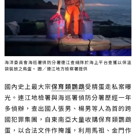
海洋委員會海巡署偵防分署連江查緝隊於海上平台查獲以保溫
袋裝放之鳥蛋。 圖／連江地方檢察署提供
國內史上最大宗
保育類
鸚鵡
受精蛋走私案曝
光。連江地檢署與海巡署偵防分署歷經一年
多偵辦，查出國人張男、楊男等人為首的跨
國犯罪集團，自東南亞大量收購保育類鸚鵡
蛋，以合法文件作掩護，利用馬祖、金門作