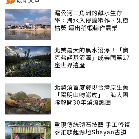
最新文章
湄公河三角洲的鹹水生存
學：海水入侵讓稻作、果樹
枯萎 逼出稻蝦輪作農業
北美最大的黑水沼澤！「奧
克弗諾基沼澤」成美國第27
座世界遺產
北勢溪首度發現台灣原生魚
「陽明山吻鰕虎」！海大團
隊解開30年溪流謎團
重現傳統砌石技藝 手工修復
泰雅族起源地Sbayan古道