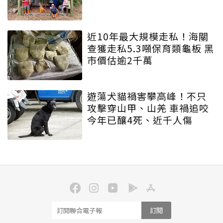
近10年最大規模走私！海關
查獲走私5.3噸保育類龜板 黑
市價估逾2千萬
遊蕩犬貓禍害攀高峰！不只
攻擊穿山甲、山羌 車禍追咬
今年已釀4死、近千人傷
訂閱