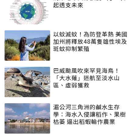
起透支未來
以蚊滅蚊！為防登革熱 美國
加州將釋放48萬隻雄性埃及
斑蚊抑制繁殖
巴威颱風吹來罕見海鳥！
「大水薙」迷航至淡水山
區、虛弱獲救
湄公河三角洲的鹹水生存
學：海水入侵讓稻作、果樹
枯萎 逼出稻蝦輪作農業