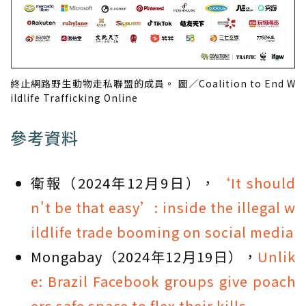
終止網路野生動物走私聯盟的成員。 圖／Coalition to End W
ildlife Trafficking Online
參考資料
衛報（2024年12月9日），
‘It should
n't be that easy’: inside the illegal w
ildlife trade booming on social media
Mongabay（2024年12月19日），
Unlik
e: Brazil Facebook groups give poach
ers safe space to flex their kills