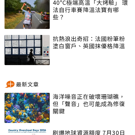
40°C極端高溫「大烤驗」 環
法自行車賽降溫法寶有哪
些？
抗熱浪出奇招：法國粉筆粉
塗白窗戶、英國抹優格降溫
最新文章
海洋噪音正在破壞珊瑚礁，
但「聲音」也可能成為修復
關鍵
刷爆地球資源額度 7月30日