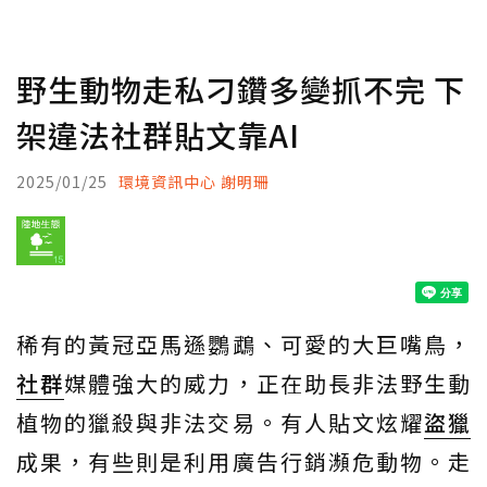
野生動物走私刁鑽多變抓不完 下
架違法社群貼文靠AI
2025/01/25
環境資訊中心 謝明珊
稀有的黃冠亞馬遜鸚鵡、可愛的大巨嘴鳥，
社群
媒體強大的威力，正在助長非法野生動
植物的獵殺與非法交易。有人貼文炫耀
盜獵
成果，有些則是利用廣告行銷瀕危動物。走