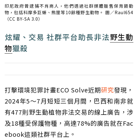
印尼政府曾逮捕不肖商人，他們透過社群媒體販售保育類動
物，包括科摩多巨蜥、熊狸等10餘種野生動物。 圖／Raul654
（CC BY-SA 3.0）
​炫耀、交易 社群平台助長非法
野生動
物
獵殺
打擊環境犯罪計畫ECO Solve近期
研究
發現，
2024年5～7月短短三個月間，巴西和南非就
有477則野生動植物非法交易的線上廣告，涉
及18種受保護物種，高達78%的廣告就在Fac
ebook這類社群平台上。