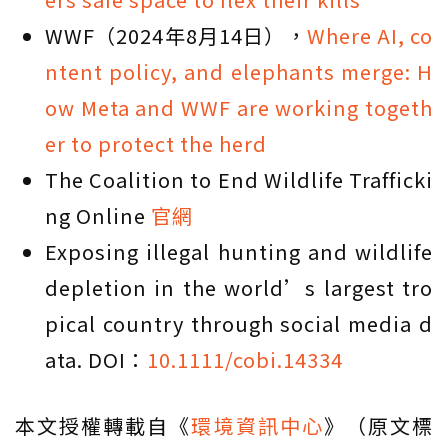
WWF（2024年8月14日），
Where AI, co
ntent policy, and elephants merge: H
ow Meta and WWF are working togeth
er to protect the herd
The Coalition to End Wildlife Trafficki
ng Online
官網
Exposing illegal hunting and wildlife
depletion in the world’s largest tro
pical country through social media d
ata. DOI：
10.1111/cobi.14334
本文授權轉載自《
環境資訊中心
》（原文標