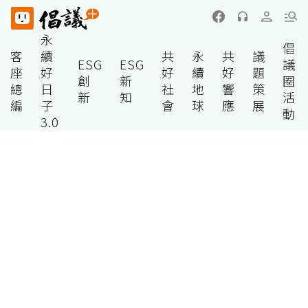
永
倡
客
續
共
永
共
議
ESG
ESG
議
座
好
好
續
好
題
創
新
圈
總
日
社
地
響
策
新
知
活
編
子
會
球
應
展
動
3.0