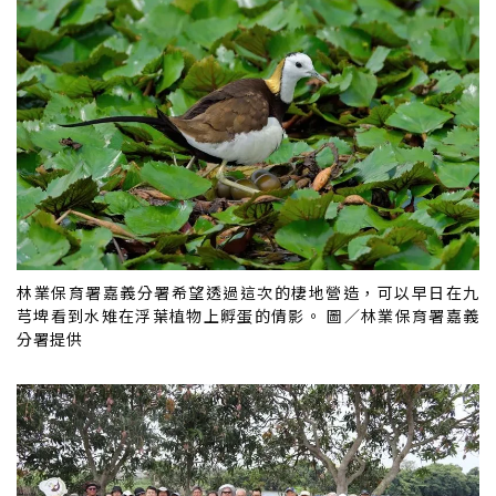
林業保育署嘉義分署希望透過這次的棲地營造，可以早日在九
芎埤看到水雉在浮葉植物上孵蛋的倩影。 圖／林業保育署嘉義
分署提供