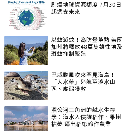
刷爆地球資源額度 7月30日
起透支未來
以蚊滅蚊！為防登革熱 美國
加州將釋放48萬隻雄性埃及
斑蚊抑制繁殖
巴威颱風吹來罕見海鳥！
「大水薙」迷航至淡水山
區、虛弱獲救
湄公河三角洲的鹹水生存
學：海水入侵讓稻作、果樹
枯萎 逼出稻蝦輪作農業