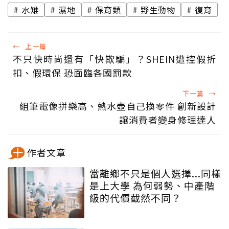
水雉
濕地
保育類
野生動物
復育
←
上一篇
不只快時尚還有「快欺騙」？SHEIN遭控假折
扣、假環保 恐面臨各國罰款
下一篇
→
組筆電像拼樂高、熱水壺自己換零件 創新設計
讓消費者變身修理達人
作者文章
當離鄉不只是個人選擇...同樣
是上大學 為何弱勢、中產階
級的代價截然不同？