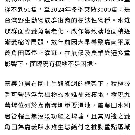
從不到50隻，至2024年冬季突破3000隻，是
台灣野生動物族群復育的標誌性物種。水雉
族群面臨菱角農老化、改作導致棲地面積逐
漸萎縮等問題，數年前因大旱導致嘉南平原
菱角田區停止灌溉，在氣候及農業變遷多重
影響下，面臨現有棲地不足困境。
嘉義分署在國土生態綠網的框架下，積極尋
覓可營造浮葉植物的水雉補充棲地，發現九
芎埤位列於嘉南埤圳重要濕地，屬農田水利
署管轄且無灌溉功能之埤塘，且其周邊之菱
角田為嘉義縣水雉生態給付之推動重點區域