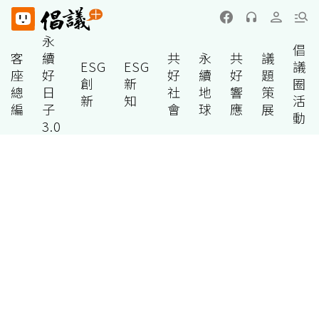
永
倡
客
續
共
永
共
議
ESG
ESG
議
座
好
好
續
好
題
創
新
圈
總
日
社
地
響
策
新
知
活
編
子
會
球
應
展
動
3.0