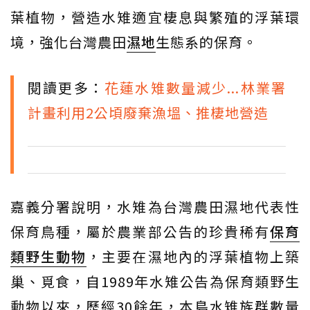
葉植物，營造水雉適宜棲息與繁殖的浮葉環
境，強化台灣農田
濕地
生態系的保育。
閱讀更多：
花蓮水雉數量減少...林業署
計畫利用2公頃廢棄漁塭、推棲地營造
嘉義分署說明，水雉為台灣農田濕地代表性
保育鳥種，屬於農業部公告的珍貴稀有
保育
類
野生動物
，主要在濕地內的浮葉植物上築
巢、覓食，自1989年水雉公告為保育類野生
動物以來，歷經30餘年，本島水雉族群數量