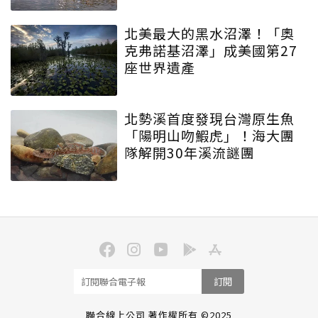
北美最大的黑水沼澤！「奧
克弗諾基沼澤」成美國第27
座世界遺產
北勢溪首度發現台灣原生魚
「陽明山吻鰕虎」！海大團
隊解開30年溪流謎團
訂閱
聯合線上公司 著作權所有 ©2025