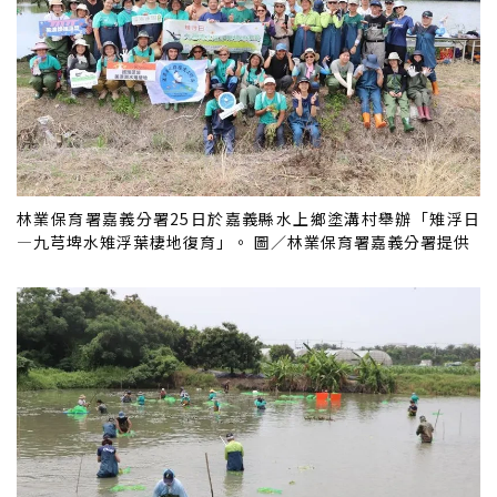
林業保育署嘉義分署25日於嘉義縣水上鄉塗溝村舉辦「雉浮日
—九芎埤水雉浮葉棲地復育」。 圖／林業保育署嘉義分署提供