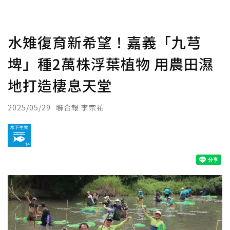
水雉復育新希望！嘉義「九芎
埤」種2萬株浮葉植物 用農田濕
地打造棲息天堂
2025/05/29
聯合報 李宗祐