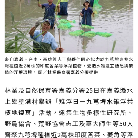
來自嘉義、台南、高雄等志工與夥伴同心協力於九芎埤東側水
灣種植近2萬株的印度莕菜等浮葉植物，營造水雉適宜棲息與繁
殖的浮葉環境。 圖／林業保育署嘉義分署提供
林業及自然保育署嘉義分署25日在嘉義縣水
上鄉塗溝村舉辦「雉浮日—九芎埤
水雉
浮葉
棲地
復育
」活動，邀集生物多樣性研究所、
野鳥協會、荒野協會志工及嘉大師生等50人
齊聚九芎埤種植近2萬株印度莕菜、菱角等浮