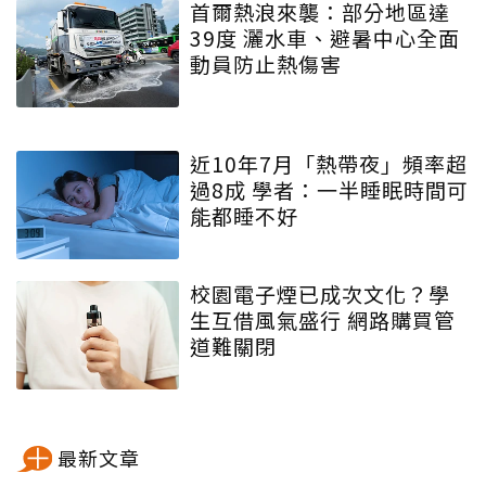
首爾熱浪來襲：部分地區達
39度 灑水車、避暑中心全面
動員防止熱傷害
近10年7月「熱帶夜」頻率超
過8成 學者：一半睡眠時間可
能都睡不好
校園電子煙已成次文化？學
生互借風氣盛行 網路購買管
道難關閉
最新文章