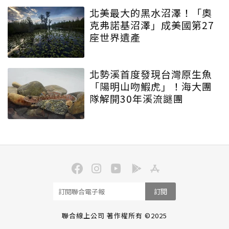
北美最大的黑水沼澤！「奧
克弗諾基沼澤」成美國第27
座世界遺產
北勢溪首度發現台灣原生魚
「陽明山吻鰕虎」！海大團
隊解開30年溪流謎團
訂閱
聯合線上公司 著作權所有 ©2025