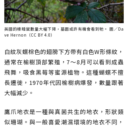
英國的榛睡鼠數量大幅下降，墓園或許有機會看到牠。 圖／Da
ve Hernon（CC BY 4.0）
白紋灰蝶棕色的翅膀下方帶有白色W形條紋，
通常在榆樹頂部繁殖，7～8月可以看到成蟲
飛舞，吸食黑莓等蜜源植物。這種蝴蝶不擅
長遷徙，1970年代因榆樹病爆發，數量跟著
大幅減少。
鷹爪地衣是一種與真菌共生的地衣，形狀類
似珊瑚。與一般喜愛潮濕環境的地衣不同，