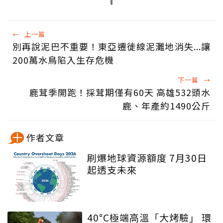
←
上一篇
別再說泥巴不重要！東亞遷徙線泥灘地消失...讓
200萬水鳥陷入生存危機
下一篇
→
鹿茸季開跑！採茸期僅有60天 高雄532頭水
鹿、年產約1490公斤
作者文章
刷爆地球資源額度 7月30日
起透支未來
40°C極端高溫「大烤驗」 環