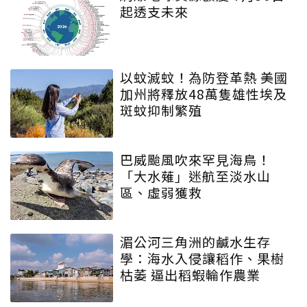
起透支未來
以蚊滅蚊！為防登革熱 美國
加州將釋放48萬隻雄性埃及
斑蚊抑制繁殖
巴威颱風吹來罕見海鳥！
「大水薙」迷航至淡水山
區、虛弱獲救
湄公河三角洲的鹹水生存
學：海水入侵讓稻作、果樹
枯萎 逼出稻蝦輪作農業