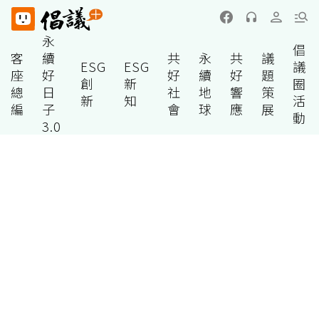
永
倡
客
續
共
永
共
議
ESG
ESG
議
座
好
好
續
好
題
創
新
圈
總
日
社
地
響
策
新
知
活
編
子
會
球
應
展
動
3.0