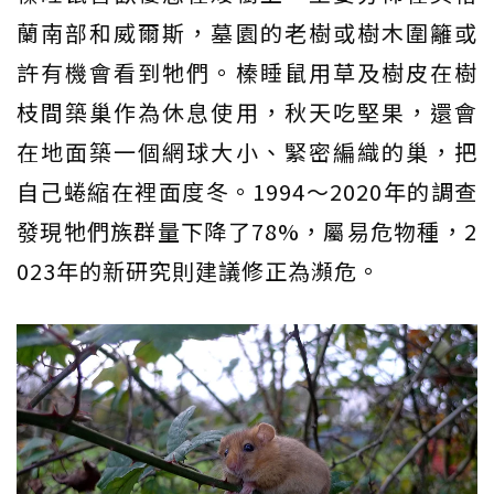
蘭南部和威爾斯，墓園的老樹或樹木圍籬或
許有機會看到牠們。榛睡鼠用草及樹皮在樹
枝間築巢作為休息使用，秋天吃堅果，還會
在地面築一個網球大小、緊密編織的巢，把
自己蜷縮在裡面度冬。1994～2020年的調查
發現牠們族群量下降了78%，屬易危物種，2
023年的新研究則建議修正為瀕危。