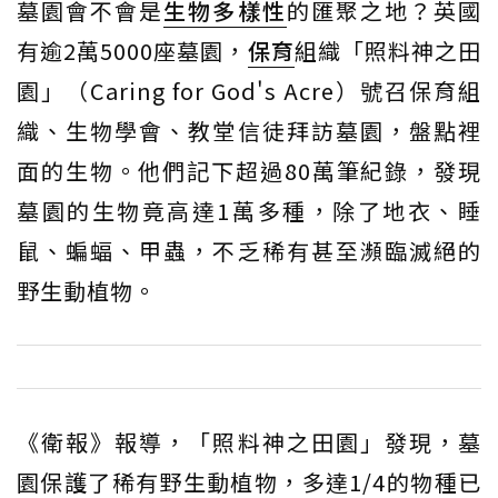
墓園會不會是
生物多樣性
的匯聚之地？英國
有逾2萬5000座墓園，
保育
組織「照料神之田
園」（Caring for God's Acre）號召保育組
織、生物學會、教堂信徒拜訪墓園，盤點裡
面的生物。他們記下超過80萬筆紀錄，發現
墓園的生物竟高達1萬多種，除了地衣、睡
鼠、蝙蝠、甲蟲，不乏稀有甚至瀕臨滅絕的
野生動植物。
《衛報》報導，「照料神之田園」發現，墓
園保護了稀有野生動植物，多達1/4的物種已