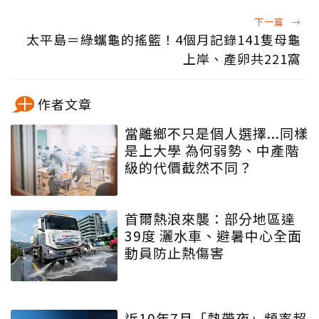
下一篇
→
太平島＝綠蠵龜的搖籃！4個月記錄141隻母龜
上岸、產卵共221窩
作者文章
當離鄉不只是個人選擇...同樣
是上大學 為何弱勢、中產階
級的代價截然不同？
首爾熱浪來襲：部分地區達
39度 灑水車、避暑中心全面
動員防止熱傷害
近10年7月「熱帶夜」頻率超