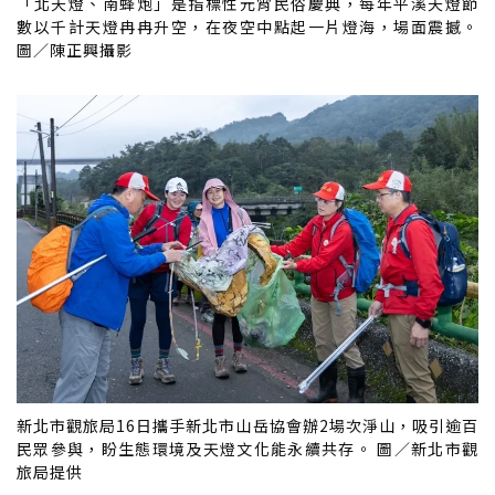
「北天燈、南蜂炮」是指標性元宵民俗慶典，每年平溪天燈節
數以千計天燈冉冉升空，在夜空中點起一片燈海，場面震撼。
圖／陳正興攝影
新北市觀旅局16日攜手新北市山岳協會辦2場次淨山，吸引逾百
民眾參與，盼生態環境及天燈文化能永續共存。 圖／新北市觀
旅局提供