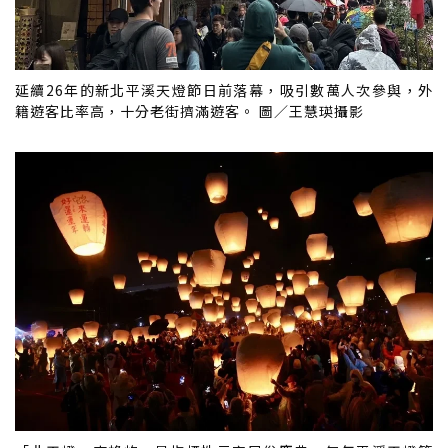
延續26年的新北平溪天燈節日前落幕，吸引數萬人次參與，外
籍遊客比率高，十分老街擠滿遊客。 圖／王慧瑛攝影