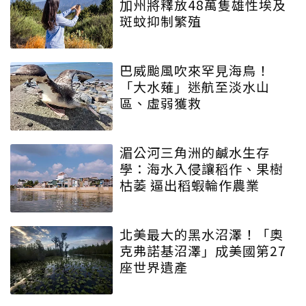
加州將釋放48萬隻雄性埃及
斑蚊抑制繁殖
巴威颱風吹來罕見海鳥！
「大水薙」迷航至淡水山
區、虛弱獲救
湄公河三角洲的鹹水生存
學：海水入侵讓稻作、果樹
枯萎 逼出稻蝦輪作農業
北美最大的黑水沼澤！「奧
克弗諾基沼澤」成美國第27
座世界遺產