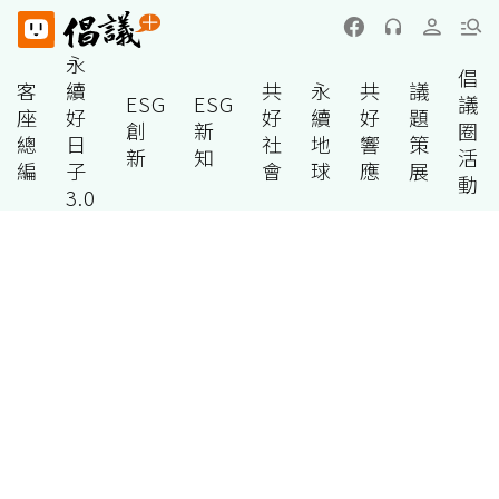
永
倡
客
續
共
永
共
議
ESG
ESG
議
座
好
好
續
好
題
創
新
圈
總
日
社
地
響
策
新
知
活
編
子
會
球
應
展
動
3.0