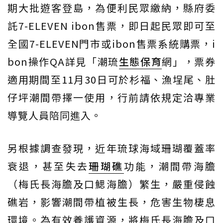
期大批遊客登島，為便利民眾繳納，縣府委
託7-ELEVEN ibon售票，即日起民眾即可至
全國7-ELEVEN門市或ibon售票系統購票，i
bon操作QA詳見「潮琉
生態保育
網」，票券
適用期間至11月30日可於杉福、漁埕尾、肚
仔坪潮間帶擇一使用，行前請依規定洽專業
導覽人員陪同進入。
另根據調查發現，近年琉球海域珊瑚覆蓋率
衰退，甚至失去
珊瑚礁
功能，潮間帶海膽
（梅氏長海膽及口鰓海膽）繁生，嚴重侵蝕
礁岩，影響潮間帶植被生長，危害生物棲息
環境。為有效養護資源，將梅氏長海膽及口