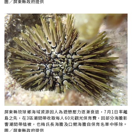
圖／屏東縣政府提供
屏東縣琉球鄉海域資源因人為遊憩壓力逐漸衰退，7月1日率離
島之先，在3區潮間帶收取每人60元觀光保育費，因部分海膽影
響潮間帶植被，也梅氏長海膽及口鰓海膽自保育名單中移除。
圖／屏東縣政府提供