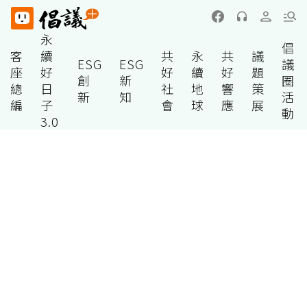
永
倡
客
續
共
永
共
議
ESG
ESG
議
座
好
好
續
好
題
創
新
圈
總
日
社
地
響
策
新
知
活
編
子
會
球
應
展
動
3.0