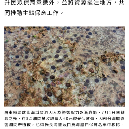
升民眾保育意識外，並將資源挹注地方，共
同推動生態保育工作。
屏東縣琉球鄉海域資源因人為遊憩壓力逐漸衰退，7月1日率離
島之先，在3區潮間帶收取每人60元觀光保育費，因部分海膽影
響潮間帶植被，也梅氏長海膽及口鰓海膽自保育名單中移除。