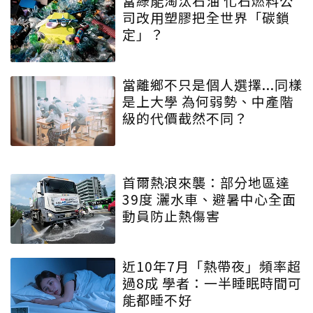
當綠能淘汰石油 化石燃料公
司改用塑膠把全世界「碳鎖
定」？
當離鄉不只是個人選擇...同樣
是上大學 為何弱勢、中產階
級的代價截然不同？
首爾熱浪來襲：部分地區達
39度 灑水車、避暑中心全面
動員防止熱傷害
近10年7月「熱帶夜」頻率超
過8成 學者：一半睡眠時間可
能都睡不好