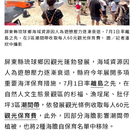
屏東縣琉球鄉海域資源因人為遊憩壓力逐漸衰退，7月1日率離
島之先，在3區潮間帶收取每人60元觀光保育費。 圖／記者潘
欣中攝影
屏東縣琉球鄉因觀光蓬勃發展，海域資源因
人為遊憩壓力逐漸衰退，縣府今年展開多項
重要海洋保育措施，7月1日率
離島
之先，在
自然人文生態景觀區的杉福、漁埕尾、肚仔
坪3區
潮間帶
，依發展觀光條例收取每人60元
觀光保育費
，此外，因部分海膽影響潮間帶
植被，也將2種海膽自保育名單中移除。