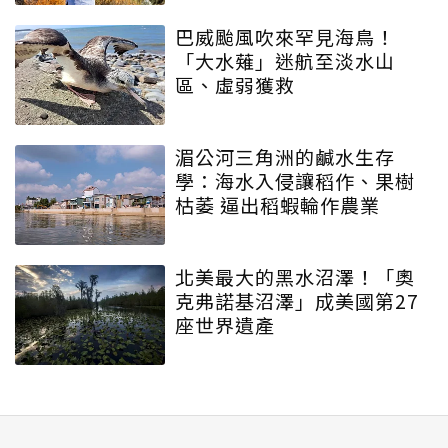
巴威颱風吹來罕見海鳥！
「大水薙」迷航至淡水山
區、虛弱獲救
湄公河三角洲的鹹水生存
學：海水入侵讓稻作、果樹
枯萎 逼出稻蝦輪作農業
北美最大的黑水沼澤！「奧
克弗諾基沼澤」成美國第27
座世界遺產