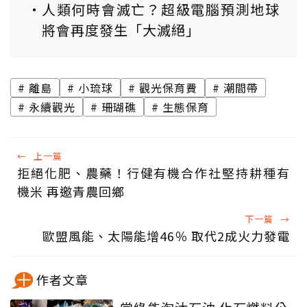
人類何時會滅亡？超級電腦預測地球
將會再度發生「大滅絕」
離島
小琉球
觀光保育費
潮間帶
永續觀光
珊瑚礁
生態保育
←
上一篇
拒絕化肥、農藥！行健有機合作社堅持耕種有
機米 再邀青農回鄉
下一篇
→
歐盟風能、太陽能增46％ 取代2成火力發電
作者文章