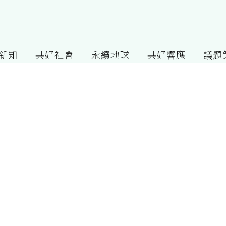
G新知
共好社會
永續地球
共好響應
議題