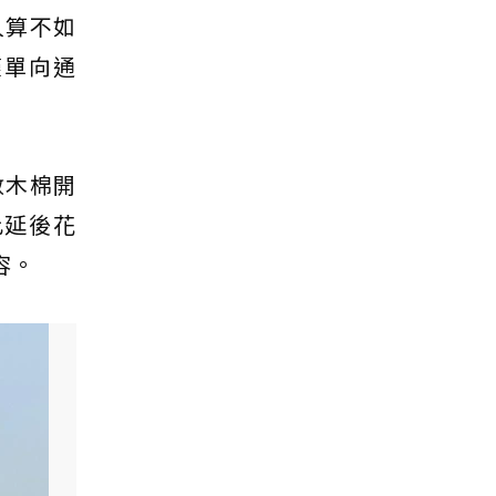
人算不如
僅單向通
數木棉開
此延後花
容。