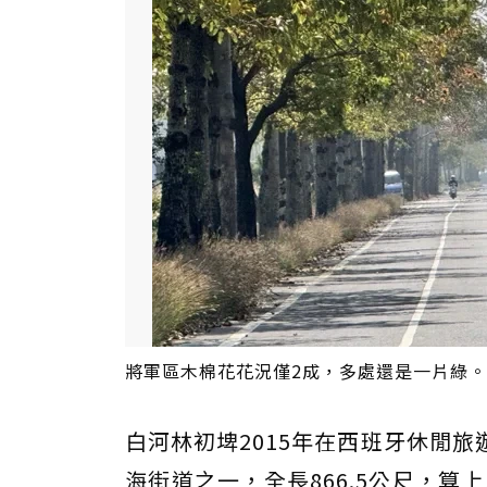
將軍區木棉花花況僅2成，多處還是一片綠。
白河林初埤2015年在西班牙休閒旅遊
海街道之一，全長866.5公尺，算