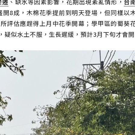
變遷
、缺水等因素影響，花期出現紊亂情形，
台
盛開8成，木棉花季提前到明天登場，但同樣以
公所評估應趕得上月中花季開幕；學甲區的蜀葵
，疑似水土不服，生長遲緩，預計3月下旬才會開