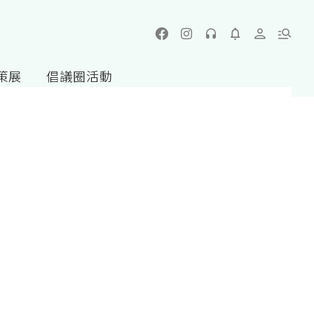
策展
倡議圈活動