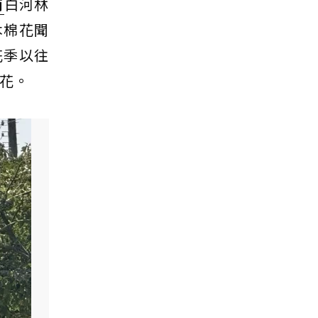
南
白河林
木棉花聞
花季以往
花。