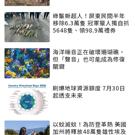
綠鬣蜥超人！屏東民間半年
移除6.3萬隻 冠軍獵人獨自抓
5648隻、領98.9萬禮券
海洋噪音正在破壞珊瑚礁，
但「聲音」也可能成為修復
關鍵
刷爆地球資源額度 7月30日
起透支未來
以蚊滅蚊！為防登革熱 美國
加州將釋放48萬隻雄性埃及