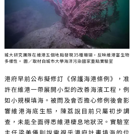
城大研究團隊在維港五個地點發現35種珊瑚，反映維港富生物
多樣性。 圖／取材自城市大學海洋污染國家重點實驗室
港府早前公布擬修訂《保護海港條例》，准
許在維港一帶展開小型的改善海濱工程，例
如小規模填海。被問及會否擔心修例後會影
響維港海底生態，陳荔說目前只屬初步調
查，未能全面得悉維港棲息地狀況。實驗室
主任梁美儀則說需視乎港府計畫填海的位