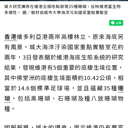
城大研究團隊在維港五個地點發現35種珊瑚，反映維港富生物
多樣性。 圖／取材自城市大學海洋污染國家重點實驗室
香港
維多利亞港兩岸高樓林立、原來海底另
有風景。城大海洋汙染國家重點實驗室花約
兩年，3日發表關於維港海底生態系統的研究
結果，發現維港有5個重要的底棲生境位置，
其中佛堂洲的底棲生境面積約10.42公頃，相
當於14.6個標準足球場，並且蘊藏35種
珊
瑚
，包括黑珊瑚、石珊瑚及種八放珊瑚物
種。
明報報導，城大的調查，揭示維港仍有豐富