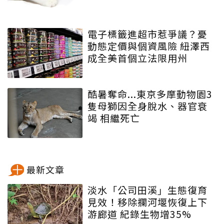
電子標籤進超市惹爭議？憂
動態定價與個資風險 紐澤西
成全美首個立法限用州
酷暑奪命...東京多摩動物園3
隻母獅因全身脫水、器官衰
竭 相繼死亡
最新文章
淡水「公司田溪」生態復育
見效！移除攔河堰恢復上下
游廊道 紀錄生物增35%