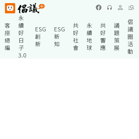
永
倡
客
續
共
永
共
議
ESG
ESG
議
座
好
好
續
好
題
創
新
圈
總
日
社
地
響
策
新
知
活
編
子
會
球
應
展
動
3.0