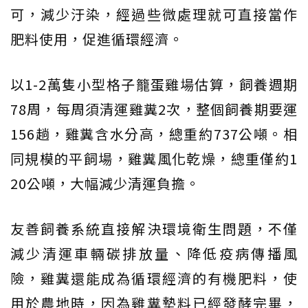
可，減少汙染，經過些微處理就可直接當作
肥料使用，促進循環經濟。
以1-2萬隻小型格子籠蛋雞場估算，飼養週期
78周，每周須清運雞糞2次，整個飼養期要運
156趟，雞糞含水分高，總重約737公噸。相
同規模的平飼場，雞糞風化乾燥，總重僅約1
20公噸，大幅減少清運負擔。
友善飼養系統直接解決環境衛生問題，不僅
減少清運車輛碳排放量、降低疫病傳播風
險，雞糞還能成為循環經濟的有機肥料，使
用於農地時，因為雞糞墊料已經發酵完畢，