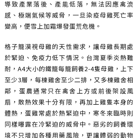
導致產業落後、產能低落，無法因應禽流
感、極端氣候等威脅，一旦染疫母雞死亡率
變高，便雪上加霜爆發蛋荒危機。
格子籠漠視母雞的天性需求，讓母雞長期處
於緊迫、免疫力低下情況。台灣夏季炎熱難
耐，A4大小的鐵籠每籠飼養2-4隻母雞，上下
至少3層，每棟雞舍至少二排，又多棟雞舍相
鄰，蛋農通常只在禽舍上方或前後架設風
扇，散熱效果十分有限，再加上雞隻本身的
體熱，蛋雞常處於熱緊迫中，寒冬來臨時則
同樣曝露在冷緊迫的威脅中。惡劣的飼養環
境不只增加各種用藥風險，更讓體弱的動物