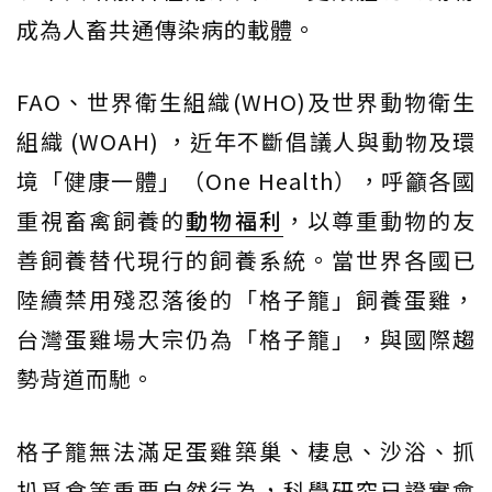
成為人畜共通傳染病的載體。
FAO、世界衛生組織(WHO)及世界動物衛生
組織 (WOAH) ，近年不斷倡議人與動物及環
境「健康一體」（One Health），呼籲各國
重視畜禽飼養的
動物福利
，以尊重動物的友
善飼養替代現行的飼養系統。當世界各國已
陸續禁用殘忍落後的「格子籠」飼養蛋雞，
台灣蛋雞場大宗仍為「格子籠」，與國際趨
勢背道而馳。
格子籠無法滿足蛋雞築巢、棲息、沙浴、抓
扒覓食等重要自然行為，科學研究已證實會