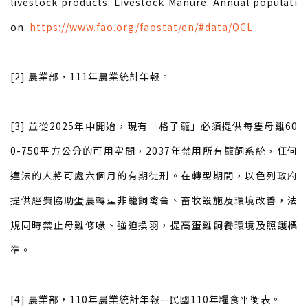
livestock products. Livestock Manure. Annual populati
on.
https://www.fao.org/faostat/en/#data/QCL
[2] 農業部，111年農業統計年報。
[3] 並從2025年中開始，現有「格子籠」必須提供每隻母雞60
0-750平方公分的可用空間，2037年禁用所有籠飼系統，任何
違法的人將可處六個月的有期徒刑。在轉型期間，以色列政府
提供經費協助蛋農轉型非籠飼禽舍、畜牧設施及環境改善，法
規同時禁止母雞修喙、強迫換羽，提高蛋雞飼養環境及照護標
準。
[4] 農業部，110年農業統計年報--民國110年糧食平衡表。