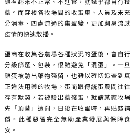
雞看起來不正常、不進食，就幾乎都自行投
藥。而穿梭各牧場間的收蛋車、人員及未充
分消毒、四處流通的集蛋籃，更加劇禽流感
疫情的快速散播。
蛋商在收集各農場各種狀況的蛋後，會自行
分級篩選、包裝，很難避免「混蛋」。一旦
雞蛋被驗出藥物殘留，也難以確切追查到真
正違法用藥的牧場。蛋商跟傳統蛋農間往往
存有默契，若被驗出藥殘蛋，就請某家牧場
先「頂替」遭罰，日後在收蛋時，再貼錢補
償。此種惡習完全無助產業發展與保障食
安。