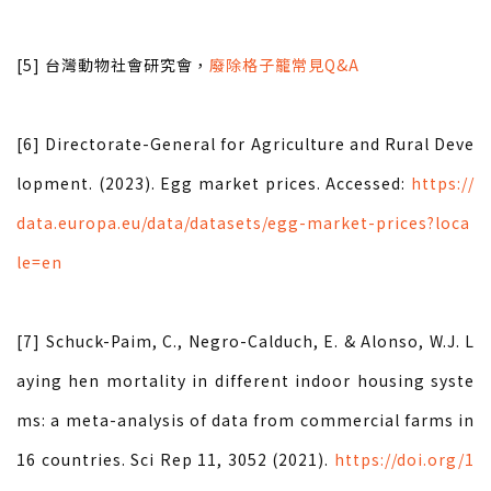
[5] 台灣動物社會研究會，
廢除格子籠常見Q&A
[6] Directorate-General for Agriculture and Rural Deve
lopment. (2023). Egg market prices. Accessed:
https://
data.europa.eu/data/datasets/egg-market-prices?loca
le=en
[7] Schuck-Paim, C., Negro-Calduch, E. & Alonso, W.J. L
aying hen mortality in different indoor housing syste
ms: a meta-analysis of data from commercial farms in
16 countries. Sci Rep 11, 3052 (2021).
https://doi.org/1