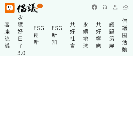
永
倡
客
續
共
永
共
議
ESG
ESG
議
座
好
好
續
好
題
創
新
圈
總
日
社
地
響
策
新
知
活
編
子
會
球
應
展
動
3.0