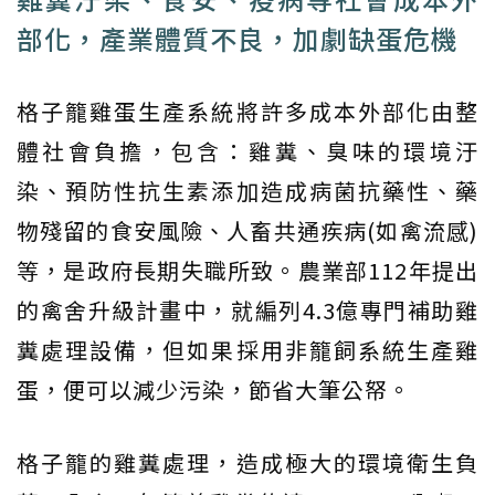
部化，產業體質不良，加劇缺蛋危機
格子籠雞蛋生產系統將許多成本外部化由整
體社會負擔，包含：雞糞、臭味的環境汙
染、預防性抗生素添加造成病菌抗藥性、藥
物殘留的食安風險、人畜共通疾病(如禽流感)
等，是政府長期失職所致。農業部112年提出
的禽舍升級計畫中，就編列4.3億專門補助雞
糞處理設備，但如果採用非籠飼系統生產雞
蛋，便可以減少污染，節省大筆公帑。
格子籠的雞糞處理，造成極大的環境衛生負