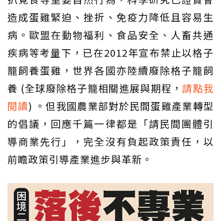
造成蛋雞緊迫、挫折、免疫力降低且容易生
病。歐盟在動物福利、食品安全、人畜共通
疾病等考量下，已在2012年宣布禁止以格子
籠飼養蛋雞，世界各國亦陸續廢除格子籠飼
養 (全球廢除格子籠相關進展與期程，
請點我
閱讀
) 。但我國農業部對於民間蛋雞產業轉型
的倡議，回應千篇一律都是「請民間團體引
導商業先行」，完全沒有負起政策責任，以
前瞻政策引導產業進步與革新。