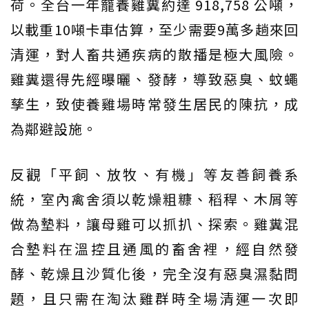
荷。全台一年籠養雞糞約達 918,758 公噸，
以載重10噸卡車估算，至少需要9萬多趟來回
清運，對人畜共通疾病的散播是極大風險。
雞糞還得先經曝曬、發酵，導致惡臭、蚊蠅
孳生，致使養雞場時常發生居民的陳抗，成
為鄰避設施。
反觀「平飼、放牧、有機」等友善飼養系
統，室內禽舍須以乾燥粗糠、稻稈、木屑等
做為墊料，讓母雞可以抓扒、探索。雞糞混
合墊料在溫控且通風的畜舍裡，經自然發
酵、乾燥且沙質化後，完全沒有惡臭濕黏問
題，且只需在淘汰雞群時全場清運一次即