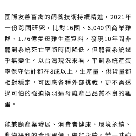
國際友善畜禽的飼養技術持續精進，2021年
一份跨國研究，比對16國、6,040個商業雞
群、1.76億隻母雞生產資料，發現10年間非
籠飼系統死亡率隨時間降低，但籠養系統幾
乎無變化。以台灣現況來看，平飼系統產蛋
率保守估計都在8成以上，生產量、供貨量都
相對穩定，可因應各種外部挑戰，更不需透
過可怕的強迫換羽逼母雞產出品質不良的雞
蛋。
能兼顧產業發展、消費者健康、環境永續、
動物福利的合理蛋價，纔能永續。若一味強